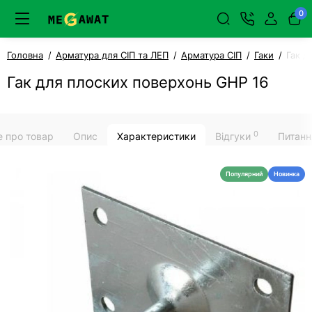
0
Головна
Арматура для СІП та ЛЕП
Арматура СІП
Гаки
Гак д
Гак для плоских поверхонь GHP 16
0
е про товар
Опис
Характеристики
Відгуки
Питанн
Популярний
Новинка