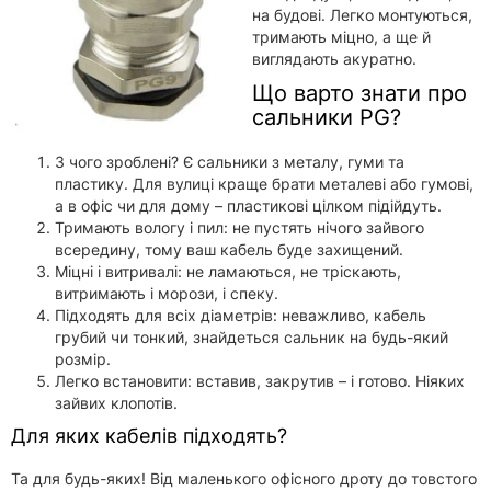
на будові. Легко монтуються,
тримають міцно, а ще й
виглядають акуратно.
Що варто знати про
сальники PG?
З чого зроблені? Є сальники з металу, гуми та
пластику. Для вулиці краще брати металеві або гумові,
а в офіс чи для дому – пластикові цілком підійдуть.
Тримають вологу і пил: не пустять нічого зайвого
всередину, тому ваш кабель буде захищений.
Міцні і витривалі: не ламаються, не тріскають,
витримають і морози, і спеку.
Підходять для всіх діаметрів: неважливо, кабель
грубий чи тонкий, знайдеться сальник на будь-який
розмір.
Легко встановити: вставив, закрутив – і готово. Ніяких
зайвих клопотів.
Для яких кабелів підходять?
Та для будь-яких! Від маленького офісного дроту до товстого