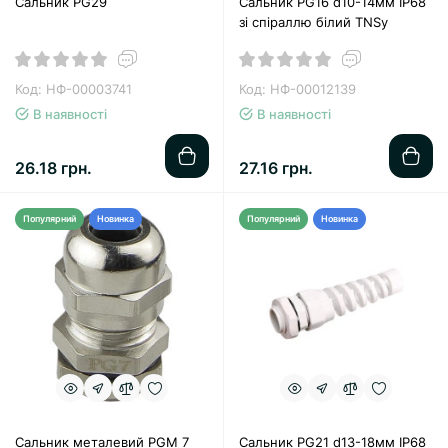
Сальник PG29
Сальник PG16 d10-14мм IP68
зі спіраллю білий TNSy
Код: НФ-00003741
Код: НФ-00012139
В наявності
В наявності
26.18 грн.
27.16 грн.
Популярний
Новинка
Популярний
Новинка
Сальник металевий PGM 7
Сальник PG21 d13-18мм IP68