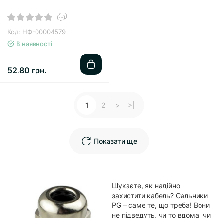
Код: НФ-00004579
В наявності
52.80 грн.
1
2
>
>|
Показати ще
Шукаєте, як надійно
захистити кабель? Сальники
PG – саме те, що треба! Вони
не підведуть, чи то вдома, чи