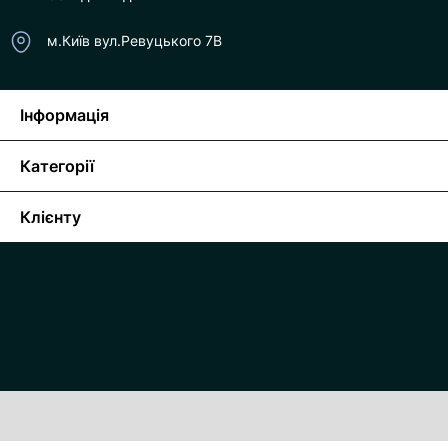
м.Київ вул.Ревуцького 7В
Інформація
Категорії
Клієнту