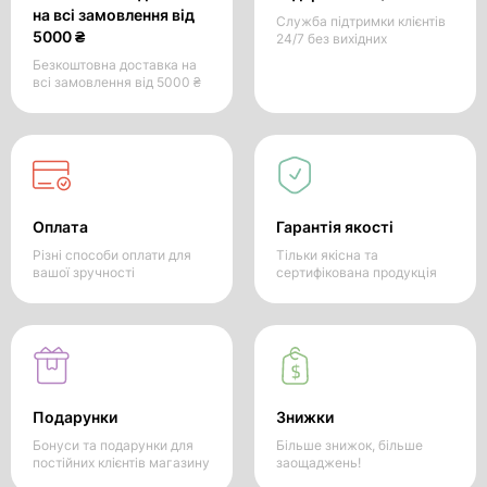
на всі замовлення від
Служба підтримки клієнтів
5000 ₴
24/7 без вихідних
Безкоштовна доставка на
всі замовлення від 5000 ₴
Оплата
Гарантія якості
Різні способи оплати для
Тільки якісна та
вашої зручності
сертифікована продукція
Подарунки
Знижки
Бонуси та подарунки для
Більше знижок, більше
постійних клієнтів магазину
заощаджень!