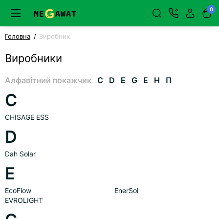
0
Головна
Виробник
Виробники
Алфавітний покажчик
C
D
E
G
Е
Н
П
C
CHISAGE ESS
D
Dah Solar
E
EcoFlow
EnerSol
EVROLIGHT