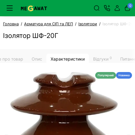
0
Головна
Арматура для СІП та ЛЕП
Ізолятори
Ізолятор ШФ-20
Ізолятор ШФ-20Г
0
е про товар
Опис
Характеристики
Відгуки
Питанн
Популярний
Новинка