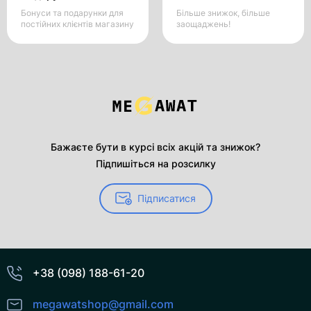
Бонуси та подарунки для
Більше знижок, більше
постійних клієнтів магазину
заощаджень!
Бажаєте бути в курсі всіх акцій та знижок?
Підпишіться на розсилку
Підписатися
+38 (098) 188-61-20
megawatshop@gmail.com