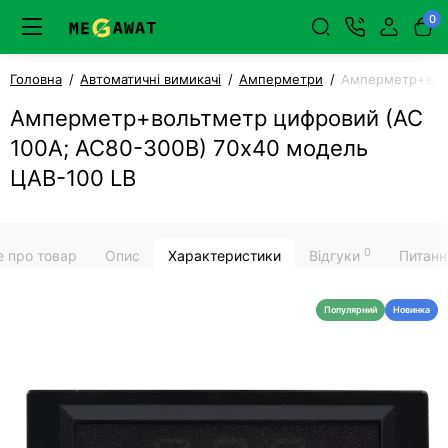
0
Головна
Автоматичні вимикачі
Амперметри
Амперметр+воль
Амперметр+вольтметр цифровий (АС
100А; АС80-300В) 70х40 модель
ЦАВ-100 LB
0
е про товар
Опис
Характеристики
Відгуки
Питанн
Популярний
Новинка