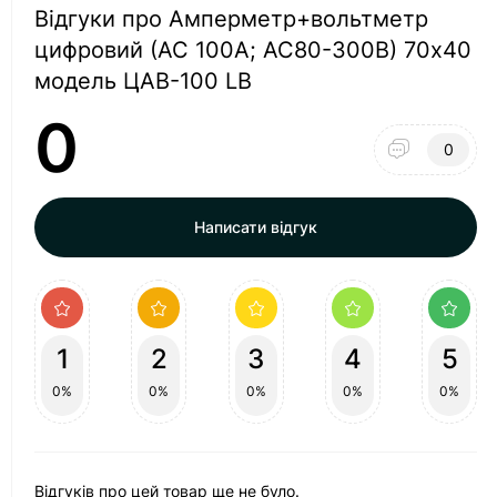
Відгуки про Амперметр+вольтметр
цифровий (АС 100А; АС80-300В) 70х40
модель ЦАВ-100 LB
0
0
Написати відгук
1
2
3
4
5
0%
0%
0%
0%
0%
Відгуків про цей товар ще не було.