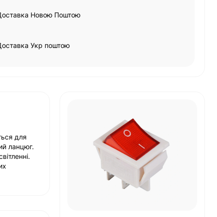
Доставка Новою Поштою
Доставка Укр поштою
ться для
ий ланцюг.
вітленні.
их