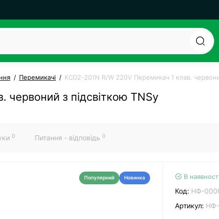
ння
Перемикачі
KCD2-201N R/W 220V Перемикач 1 клав. червони
. червоний з підсвіткою TNSy
0
0
гуки
Питання - відповідь
В наявност
Популярний
Новинка
Код:
НФ-000
Артикул:
НФ-