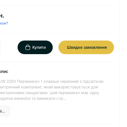
н.
вше?
Купити
Швидке замовлення
опис
/W 220V Перемикач 1 клавіша червоний з підсвіткою
лектричний компонент, який використовується для
лектричними ланцюгами. Цей перемикач має одну
 здатна вмикати та вимикати стр...
...