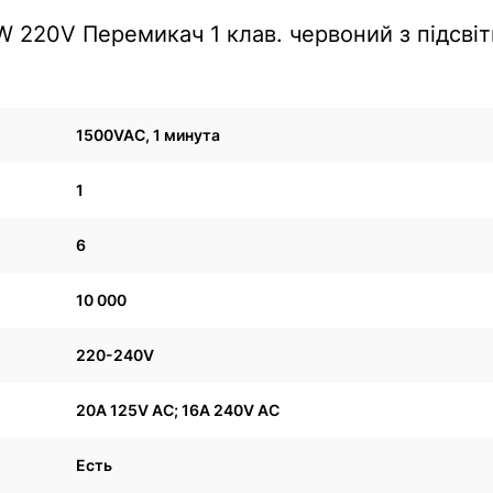
 220V Перемикач 1 клав. червоний з підсві
1500VAC, 1 минута
1
6
10 000
220-240V
20A 125V AC; 16A 240V AC
Есть