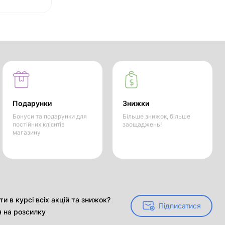
Подарунки
Знижки
Бонуси та подарунки для
Більше знижок, більше
постійних клієнтів
заощаджень!
магазину
и в курсі всіх акцій та знижок?
Підписатися
Підписатися
я на розсилку