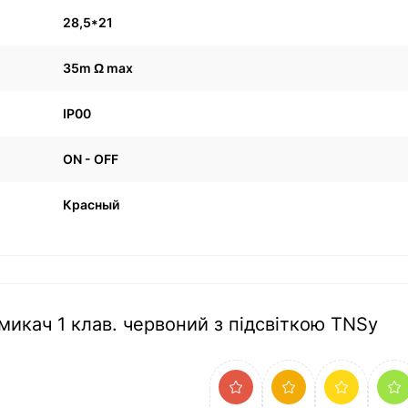
28,5*21
35m Ω max
IP00
ON - OFF
Красный
икач 1 клав. червоний з підсвіткою TNSy