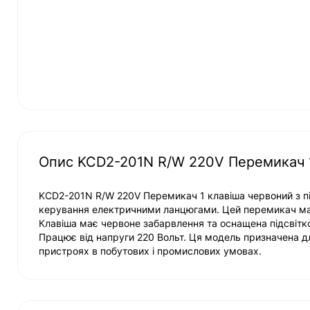
Опис KCD2-201N R/W 220V Перемикач 1
KCD2-201N R/W 220V Перемикач 1 клавіша червоний з пі
керування електричними ланцюгами. Цей перемикач має
Клавіша має червоне забарвлення та оснащена підсвітко
Працює від напруги 220 Вольт. Ця модель призначена д
пристроях в побутових і промислових умовах.