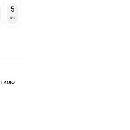
5
0%
іткою