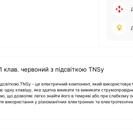
 клав. червоний з підсвіткою TNSy
дсвіткою TNSy - це електричний компонент, який використовує
 одну клавішу, яка здатна вмикати та вимикати струмопровідн
ю, що дозволяє легко знайти його в темряві або при слабкому ос
ля використання у різноманітних електронних та електротехнічн