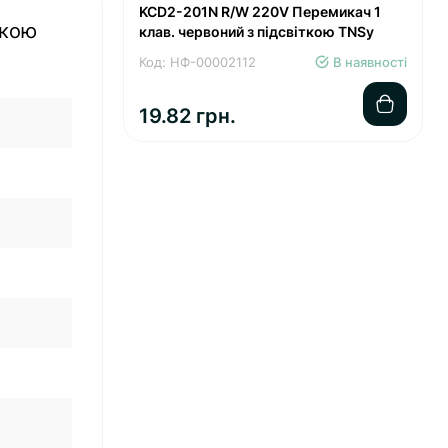
KCD2-201N R/W 220V Перемикач 1
ткою
клав. червоний з підсвіткою TNSy
Код: НФ-00002112
В наявності
19.82 грн.