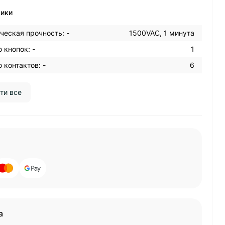
тики
ческая прочность: -
1500VAC, 1 минута
 кнопок: -
1
 контактов: -
6
ти все
а