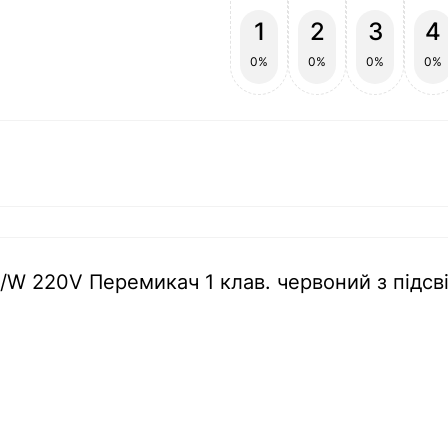
1
2
3
4
0%
0%
0%
0%
R/W 220V Перемикач 1 клав. червоний з підсв