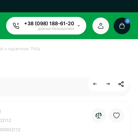
0
+38 (098) 188-61-20
дзвінки безкоштовні
й з підсвіткою TNSy
і
02112
00002112