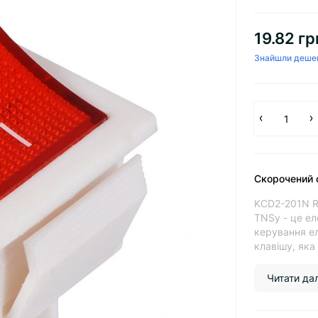
19.82 гр
Знайшли деше
Скорочений 
KCD2-201N R
TNSy - це е
керування е
клавішу, яка
Читати далі