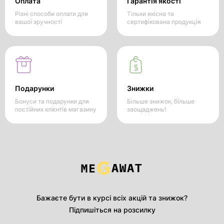
Оплата
Гарантія якості
Різні способи оплати для
Тільки якісна та
вашої зручності
сертифікована продукція
Подарунки
Знижки
Бонуси та подарунки для
Більше знижок, більше
постійних клієнтів магазину
заощаджень!
Бажаєте бути в курсі всіх акцій та знижок?
Підпишіться на розсилку