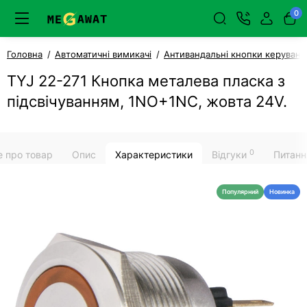
0
Головна
Автоматичні вимикачі
Антивандальні кнопки керуванн
TYJ 22-271 Кнопка металева пласка з
підсвічуванням, 1NO+1NC, жовта 24V.
0
е про товар
Опис
Характеристики
Відгуки
Питанн
Популярний
Новинка