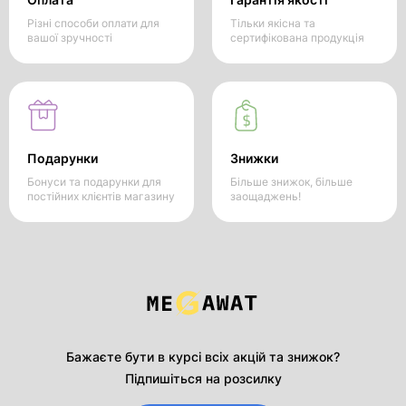
Різні способи оплати для
Тільки якісна та
вашої зручності
сертифікована продукція
Подарунки
Знижки
Бонуси та подарунки для
Більше знижок, більше
постійних клієнтів магазину
заощаджень!
Бажаєте бути в курсі всіх акцій та знижок?
Підпишіться на розсилку