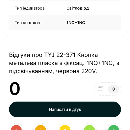
Тип індикатора
Світлодіод
Тип контактів
1NO+1NC
Відгуки про TYJ 22-371 Кнопка
металева пласка з фіксац. 1NO+1NC, з
підсвічуванням, червона 220V.
0
0
Написати відгук