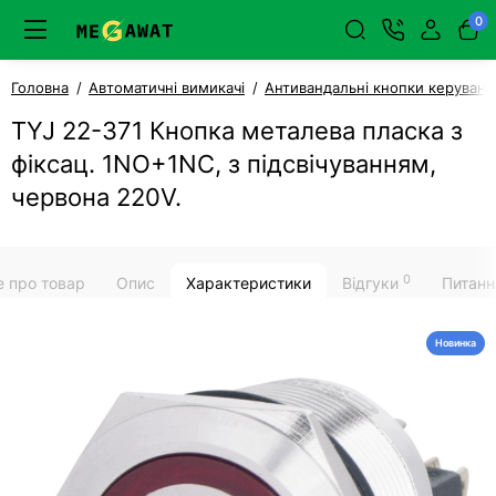
0
Головна
Автоматичні вимикачі
Антивандальні кнопки керуванн
TYJ 22-371 Кнопка металева пласка з
фіксац. 1NO+1NC, з підсвічуванням,
червона 220V.
0
е про товар
Опис
Характеристики
Відгуки
Питанн
Новинка