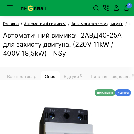
0
Головна
Автоматичні вимикачі
Автомати захисту двигунів
Ав
Автоматичний вимикач 2АВД40-25А
для захисту двигуна. (220V 11kW /
400V 18,5kW) TNSy
0
0
Все про товар
Опис
Відгуки
Питання - відповідь
Популярний
Новинка