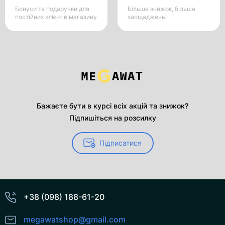
Бонуси та подарунки для
Більше знижок, більше
постійних клієнтів магазину
заощаджень!
Бажаєте бути в курсі всіх акцій та знижок?
Підпишіться на розсилку
Підписатися
+38 (098) 188-61-20
megawatshop@gmail.com