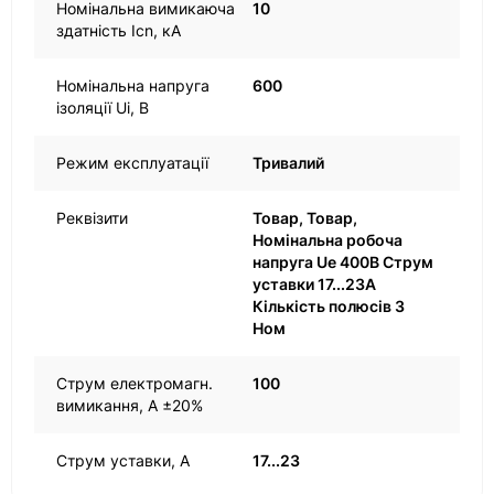
Номінальна вимикаюча
10
здатність Icn, кА
Номінальна напруга
600
ізоляції Ui, В
Режим експлуатації
Тривалий
Реквізити
Товар, Товар,
Номінальна робоча
напруга Ue 400В Струм
уставки 17...23А
Кількість полюсів 3
Ном
Струм електромагн.
100
вимикання, А ±20%
Струм уставки, А
17...23