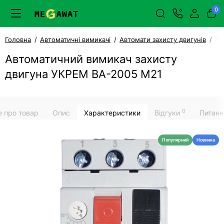
0
Головна
Автоматичні вимикачі
Автомати захисту двигунів
Ав
Автоматичний вимикач захисту
двигуна УКРЕМ ВА-2005 М21
0
е про товар
Опис
Характеристики
Відгуки
Питанн
Популярний
Новинка