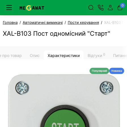
0
Головна
Автоматичні вимикачі
Пости керування
XAL-B103 По
XAL-B103 Пост одномісний "Старт"
0
е про товар
Опис
Характеристики
Відгуки
Питанн
Популярний
Новинка