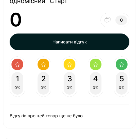
одномісний "Старт"
0
0
Написати відгук
1
2
3
4
5
0%
0%
0%
0%
0%
Відгуків про цей товар ще не було.