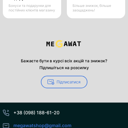
Бонуси та подарунки для
Більше знижок, більше
постійних клієнтів магазину
заощаджень!
Бажаєте бути в курсі всіх акцій та знижок?
Підпишіться на розсилку
Підписатися
+38 (098) 188-61-20
megawatshop@gmail.com