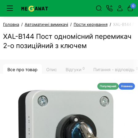
0
Головна
Автоматичні вимикачі
Пости керування
XAL-B144 По
XAL-B144 Пост одномісний перемикач
2-о позиційний з ключем
0
0
Все про товар
Опис
Відгуки
Питання - відповідь
Популярний
Новинка