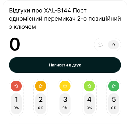
Відгуки про XAL-B144 Пост
одномісний перемикач 2-о позиційний
з ключем
0
0
Написати відгук
1
2
3
4
5
0%
0%
0%
0%
0%