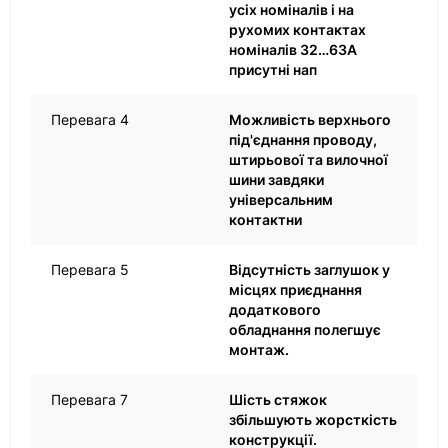
усіх номіналів і на
рухомих контактах
номіналів 32…63А
присутні нап
Перевага 4
Можливість верхнього
під'єднання проводу,
штирьової та вилочної
шини завдяки
універсальним
контактни
Перевага 5
Відсутність заглушок у
місцях приєднання
додаткового
обладнання полегшує
монтаж.
Перевага 7
Шість стяжок
збільшують жорсткість
конструкції.