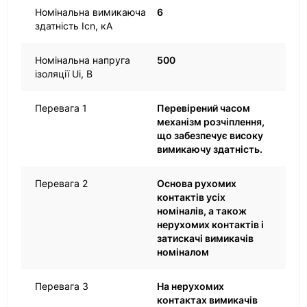
Номінальна вимикаюча
6
здатність Icn, кА
Номінальна напруга
500
ізоляції Ui, В
Перевага 1
Перевірений часом
механізм розчіплення,
що забезпечує високу
вимикаючу здатність.
Перевага 2
Основа рухомих
контактів усіх
номіналів, а також
нерухомих контактів і
затискачі вимикачів
номіналом
Перевага 3
На нерухомих
контактах вимикачів