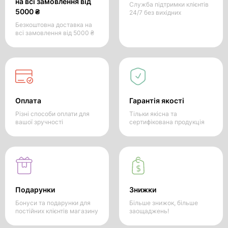
на всі замовлення від
Служба підтримки клієнтів
5000 ₴
24/7 без вихідних
Безкоштовна доставка на
всі замовлення від 5000 ₴
Оплата
Гарантія якості
Різні способи оплати для
Тільки якісна та
вашої зручності
сертифікована продукція
Подарунки
Знижки
Бонуси та подарунки для
Більше знижок, більше
постійних клієнтів магазину
заощаджень!