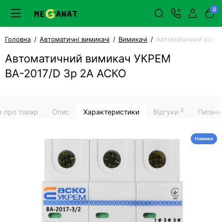
0
Головна
Автоматичні вимикачі
Вимикачі
Автоматичний вими
Автоматичний вимикач УКРЕМ
ВА-2017/D 3р 2А АСКО
0
е про товар
Опис
Характеристики
Відгуки
Питанн
Новинка