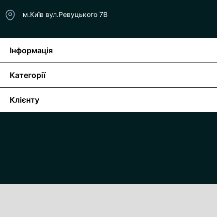
м.Київ вул.Ревуцького 7В
Інформація
Категорії
Клієнту