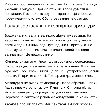
Робота в обох напрямках можлива. Потік може йти туди
чи сюди. Байдуже. При монтажі не треба думати як
поставити. Поставив як зручно і працює. Це спрощує
проектування систем. Обслуговування теж легше.
Галузі застосування запірної арматури
Водоканали ставлять великого діаметру засувки. На
насосних станціях. На очисних спорудах. Регулюють
потоки води. Стічних вод. Тут надійність критична. Бо
якщо зупиниться система то тисячі людей без води
залишаться. Це недопустимо.
Хімпром вимагає стійкості до агресивного середовища.
Кислоти з'їдають звичайні метали за тиждень. Луги теж
руйнують все. Розчинники ще гірше. Тут треба спеціальні
сплави. Покриття захисні. Тоді арматура довше живе.
Металургія це високі температури плюс абразив. Шлаки
йдуть пневмотранспортом. Руда теж. Сипучка різна.
Ножові затвори тут краще працюють ніж інші типи.
Перевірено багатьма роками експлуатації на комбінатах.
Харчова промисловість має санітарні вимоги жорсткі.