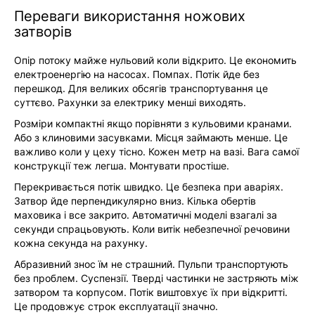
Переваги використання ножових
затворів
Опір потоку майже нульовий коли відкрито. Це економить
електроенергію на насосах. Помпах. Потік йде без
перешкод. Для великих обсягів транспортування це
суттєво. Рахунки за електрику менші виходять.
Розміри компактні якщо порівняти з кульовими кранами.
Або з клиновими засувками. Місця займають менше. Це
важливо коли у цеху тісно. Кожен метр на вазі. Вага самої
конструкції теж легша. Монтувати простіше.
Перекривається потік швидко. Це безпека при аваріях.
Затвор йде перпендикулярно вниз. Кілька обертів
маховика і все закрито. Автоматичні моделі взагалі за
секунди спрацьовують. Коли витік небезпечної речовини
кожна секунда на рахунку.
Абразивний знос їм не страшний. Пульпи транспортують
без проблем. Суспензії. Тверді частинки не застряють між
затвором та корпусом. Потік виштовхує їх при відкритті.
Це продовжує строк експлуатації значно.