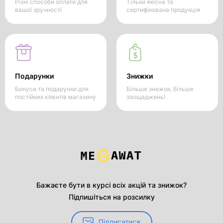
Різні способи оплати для
Тільки якісна та
вашої зручності
сертифікована продукція
Подарунки
Знижки
Бонуси та подарунки для
Більше знижок, більше
постійних клієнтів магазину
заощаджень!
Бажаєте бути в курсі всіх акцій та знижок?
Підпишіться на розсилку
Підписатися