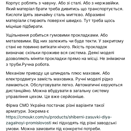
Корпус роблять з чавуну. Або зі сталі. Або з нержавійки.
Який матеріал брати треба дивитись що транспортується.
Кислоти їдять звичайну сталь миттєво. Абразивні
матеріали стирають поверхні швидко. Тут треба щось
міцніше підбирати.
Ущільнення робиться гумовими прокладками. Або
металевими. Від них залежить чи буде текти. У закритому
стані не повинно витікати нічого. Якість прокладок
визначає скільки проживе вся система. Деякі моделі
дозволяють міняти прокладки прямо на місці. Не знімаючи
з труби.Ручна робота.
Механізм приводу це шпиндель плюс маховик. Або
електродвигун замість маховика. Ручні моделі рідко
ламаються. Обслуговувати легко. Автоматичні керуються
дистанційно. Можна вбудувати в загальну систему
управління цехом. Це вже серйозніше.
Фірма CMO Україна постачає різні варіанти такої
арматури. Зокрема є
https://cmoukr.com/ru/products/shiberni-zasuvki-dlya-
zagalnoyi-promislovosti
які підходять під різні заводські
умови. Можна замовити під конкретні потреби.