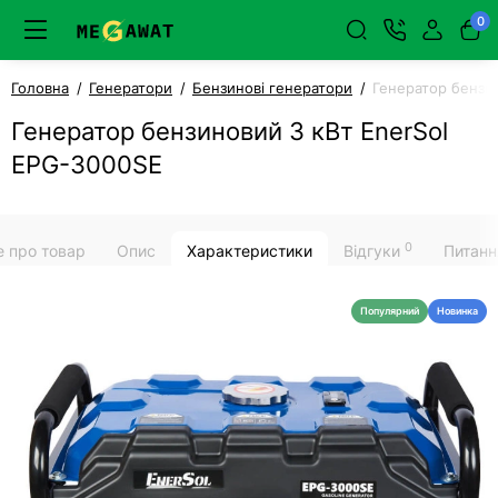
0
Головна
Генератори
Бензинові генератори
Генератор бензи
Генератор бензиновий 3 кВт EnerSol
EPG-3000SE
0
е про товар
Опис
Характеристики
Відгуки
Питанн
Популярний
Новинка