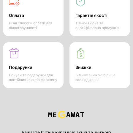
Оплата
Гарантія якості
Різні способи оплати для
Тільки якісна та
вашої зручності
сертифікована продукція
Подарунки
Знижки
Бонуси та подарунки для
Більше знижок, більше
постійних клієнтів магазину
заощаджень!
Бажаєте бути в курсі всіх акцій та знижок?