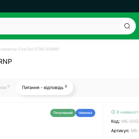
енератор EnerSol STRS-65RNP
5RNP
0
0
гуки
Питання - відповідь
В наявност
Популярний
Новинка
Код:
МБ-000
Артикул:
МБ-