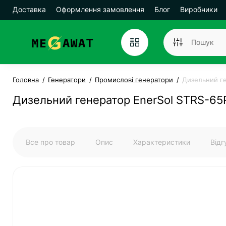
Доставка
Оформлення замовлення
Блог
Виробники
Головна
Генератори
Промислові генератори
Дизельний г
Дизельний генератор EnerSol STRS-6
Все про товар
Опис
Характеристики
Від