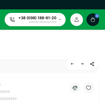
0
+38 (098) 188-61-20
дзвінки безкоштовні
і
20944
00020944