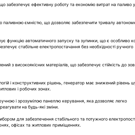
 що забезпечує ефективну роботу та економію витрат на паливо 
ю паливною ємністю, що дозволяє забезпечити тривалу автоном
мує функцію автоматичного запуску та зупинки, що є особливо 
безпечує стабільне електропостачання без необхідності ручного
лений з високоякісних матеріалів, що забезпечує стійкість до зов
огій і конструктивних рішень, генератор має знижений рівень ш
итлових і робочих зонах.
ручною і зрозумілою панеллю керування, яка дозволяє легко
реагувати на будь-які зміни.
ибором для забезпечення стабільного та потужного електропос
рнях, офісах та житлових приміщеннях.