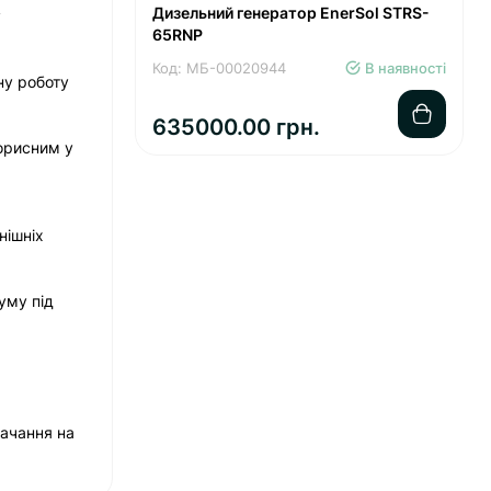
Дизельний генератор EnerSol STRS-
у
65RNP
Код: МБ-00020944
В наявності
ну роботу
635000.00 грн.
корисним у
нішніх
уму під
тачання на