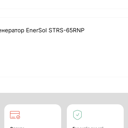
генератор EnerSol STRS-65RNP