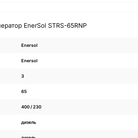
нератор EnerSol STRS-65RNP
Enersol
Enersol
3
65
400 / 230
дизель
дизель