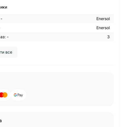
тики
 -
Enersol
-
Enersol
аз: -
3
ти все
а