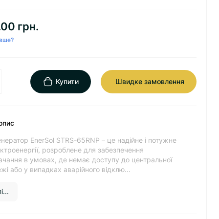
00 грн.
вше?
Купити
Швидке замовлення
опис
нератор EnerSol STRS-65RNP – це надійне і потужне
ктроенергії, розроблене для забезпечення
чання в умовах, де немає доступу до центральної
і або у випадках аварійного відклю...
...