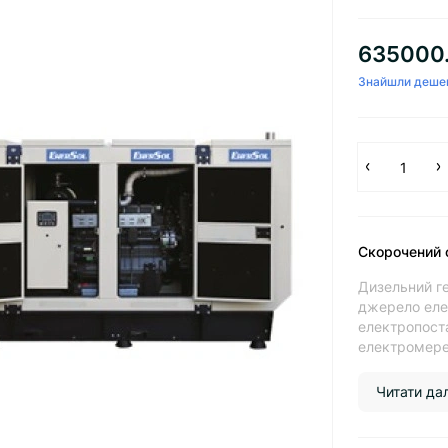
635000.
Знайшли деше
Скорочений 
Дизельний ге
джерело еле
електропоста
електромереж
Читати далі