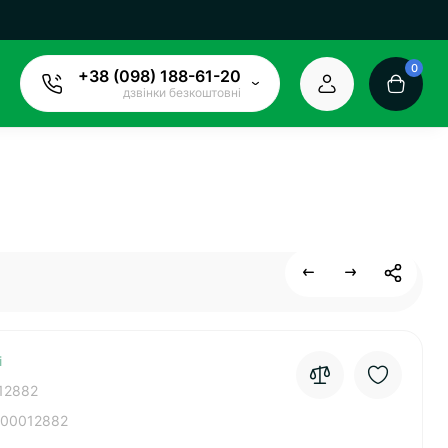
0
+38 (098) 188-61-20
дзвінки безкоштовні
і
12882
00012882