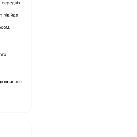
я середніх
т підійде
юсом.
х
ого
ідключення