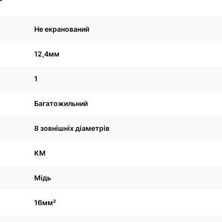
Не екранований
12,4мм
1
Багатожильний
8 зовнішніх діаметрів
КМ
Мідь
16мм²