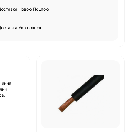
Доставка Новою Поштою
Доставка Укр поштою
ючення
дяки
ов.