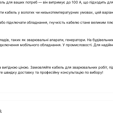
ель для ваших потреб — він витримує до 100 А, що підходить дл
ти кабель у вологих чи низькотемпературних умовах, цей варіан
 або підключати обладнання, гнучкість кабелю стане великим пл
дів, таких як зварювальні апарати, генератори. На будівельни
дключення мобільного обладнання. У промисловості. Для надійн
а вигідною ціною. Замовляйте кабель для зварювальних робіт, п
те швидку доставку та професійну консультацію по вибору!
6