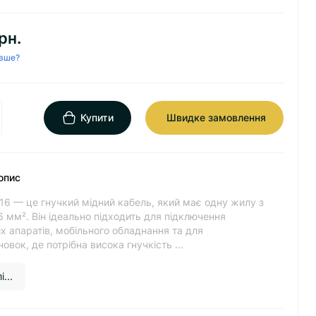
рн.
вше?
Купити
Швидке замовлення
опис
16 — це гнучкий мідний кабель, який має одну жилу з
 мм². Він ідеально підходить для підключення
 апаратів, мобільного обладнання та для
овок, де потрібна висока гнучкість ...
...