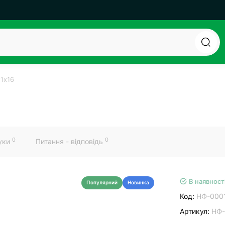
 1х16
0
0
гуки
Питання - відповідь
В наявност
Популярний
Новинка
Код:
НФ-000
Артикул:
НФ-