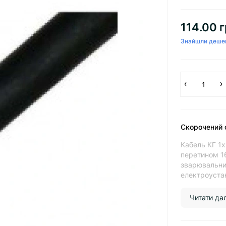
114.00 г
Знайшли деше
Скорочений 
Кабель КГ 1х
перетином 16
зварювальних
електроустан
Читати далі