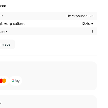
тики
ня -
Не екранований
діаметр кабелю -
12,4мм
жил -
1
ти все
а