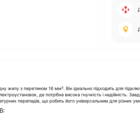
дну жилу з перетином 16 мм². Він ідеально підходить для підкл
ектроустановок, де потрібна висока гнучкість і надійність. Зав
ературних перепадів, що робить його універсальним для різних ум
6: