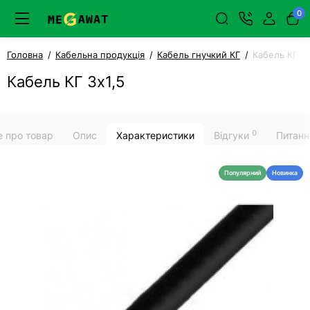
0
Головна
Кабельна продукція
Кабель гнучкий КГ
Кабель КГ 3х
Кабель КГ 3х1,5
0
е про товар
Опис
Характеристики
Відгуки
Питанн
Популярний
Новинка