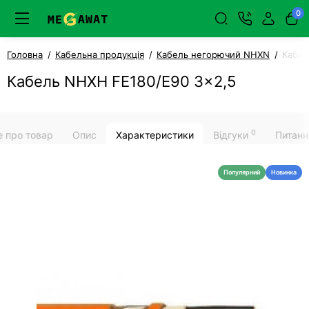
0
Головна
Кабельна продукція
Кабель негорючий NHXN
Кабел
Кабель NHXH FE180/E90 3x2,5
0
е про товар
Опис
Характеристики
Відгуки
Питанн
Популярний
Новинка