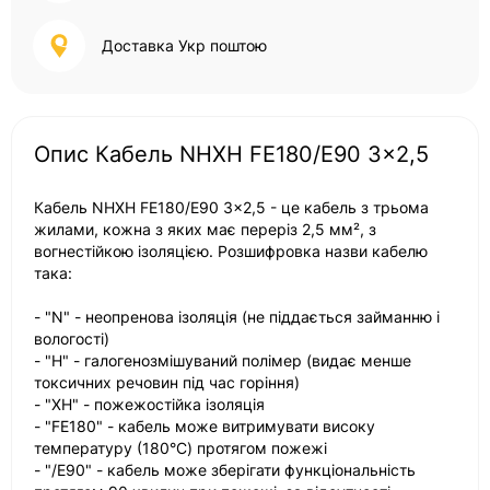
Доставка Укр поштою
Опис Кабель NHXH FE180/E90 3x2,5
Кабель NHXH FE180/E90 3x2,5 - це кабель з трьома
жилами, кожна з яких має переріз 2,5 мм², з
вогнестійкою ізоляцією. Розшифровка назви кабелю
така:
- "N" - неопренова ізоляція (не піддається займанню і
вологості)
- "H" - галогенозмішуваний полімер (видає менше
токсичних речовин під час горіння)
- "XH" - пожежостійка ізоляція
- "FE180" - кабель може витримувати високу
температуру (180°C) протягом пожежі
- "/E90" - кабель може зберігати функціональність