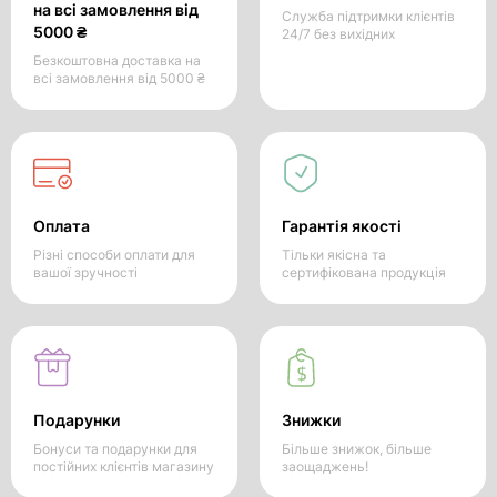
на всі замовлення від
Служба підтримки клієнтів
5000 ₴
24/7 без вихідних
Безкоштовна доставка на
всі замовлення від 5000 ₴
Оплата
Гарантія якості
Різні способи оплати для
Тільки якісна та
вашої зручності
сертифікована продукція
Подарунки
Знижки
Бонуси та подарунки для
Більше знижок, більше
постійних клієнтів магазину
заощаджень!