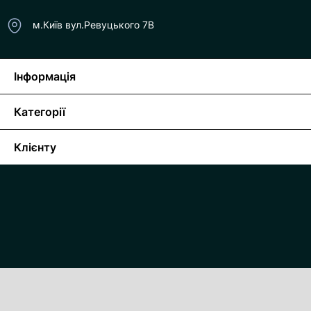
м.Київ вул.Ревуцького 7В
Інформація
Категорії
Клієнту