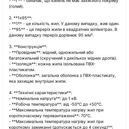
- **Г** - означає, що кабель не має захисного покриву
(голий).
2. **1х95**:
- **1** - це кількість жил. У даному випадку, жив один.
- **95** - це переріз жили в квадратних міліметрах. В
даному випадку переріз дорівнює 95 мм².
3. **Конструкція**:
- **Провідник**: мідний, одножильний або
багатожильний (скручений з декількох мідних дротів).
- **Ізоляція**: кожна жила ізольована ПВХ-
пластикатом.
- **Оболонка**: загальна оболонка з ПВХ-пластикату,
яка захищає внутрішні жили.
4. **Технічні характеристики**:
- **Номінальна напруга**: до 1 кВ.
- **Робоча температура**: від -50°C до +50°C.
- **Максимальна температура нагріву жил при
короткочасному перевантаженні**: 70°C.
- **Максимальна температура нагріву жил при
короткому замиканні (допускається до 4 секунд)**: