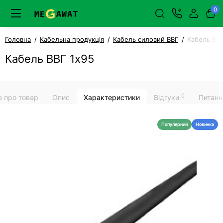
0
Головна
Кабельна продукція
Кабель силовий ВВГ
Кабель ВВГ
Кабель ВВГ 1х95
0
е про товар
Опис
Характеристики
Відгуки
Питанн
Популярний
Новинка