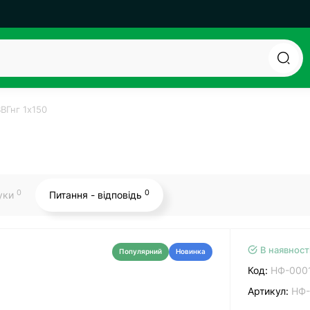
ВГнг 1х150
0
0
гуки
Питання - відповідь
В наявност
Популярний
Новинка
Код:
НФ-000
Артикул:
НФ-