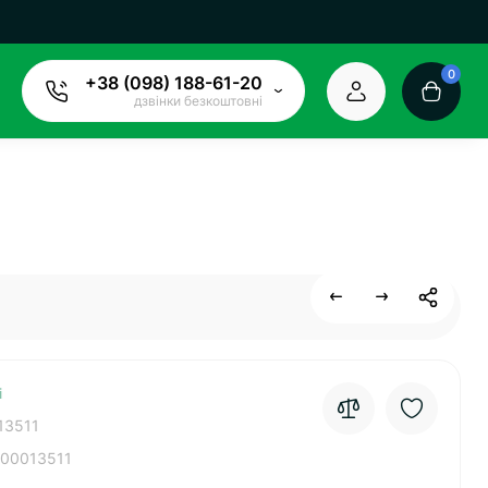
0
+38 (098) 188-61-20
дзвінки безкоштовні
і
13511
00013511