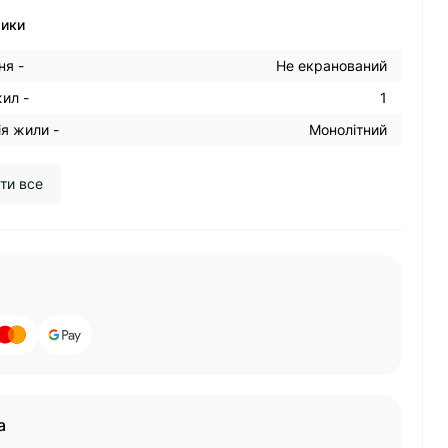
тики
ня -
Не екранований
жил -
1
я жили -
Монолітний
ти все
а