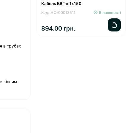
Кабель ВВГнг 1х150
Код: НФ-00013511
В наявності
894.00 грн.
я в трубах
коякісним