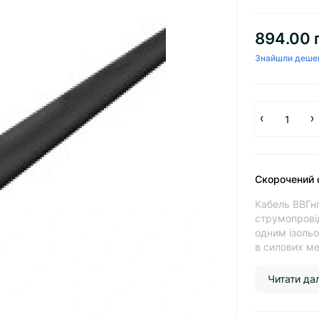
894.00 
Знайшли деше
Скорочений 
Кабель ВВГнг
струмопрові
одним ізоль
в силових ме
Читати далі