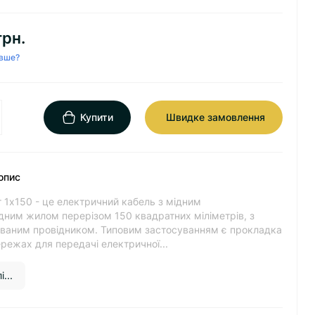
грн.
вше?
Купити
Швидке замовлення
опис
 1х150 - це електричний кабель з мідним
дним жилом перерізом 150 квадратних міліметрів, з
ованим провідником. Типовим застосуванням є прокладка
режах для передачі електричної...
...