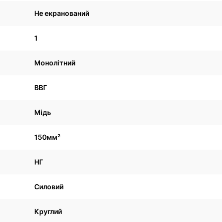
Не екранований
1
Монолітний
ВВГ
Мідь
150мм²
НГ
Силовий
Круглий