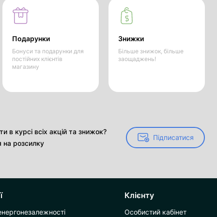
Подарунки
Знижки
Бонуси та подарунки для
Більше знижок, більше
постійних клієнтів
заощаджень!
магазину
и в курсі всіх акцій та знижок?
Підписатися
Підписатися
я на розсилку
ї
Клієнту
енергонезалежності
Особистий кабінет