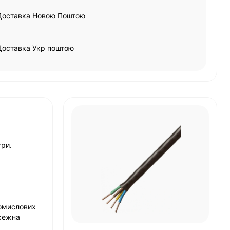
Доставка Новою Поштою
Доставка Укр поштою
три.
ромислових
ожежна