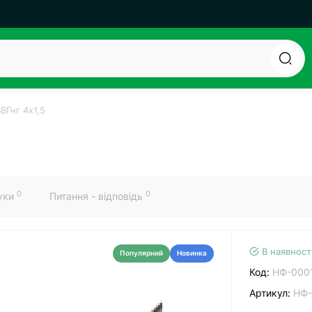
ВГнг 4х1,5
0
0
гуки
Питання - відповідь
В наявност
Популярний
Новинка
Код:
НФ-000
Артикул:
НФ-