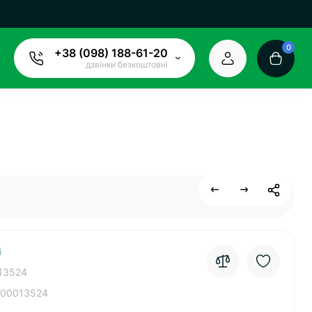
0
+38 (098) 188-61-20
дзвінки безкоштовні
і
13524
00013524