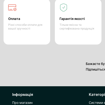
Оплата
Гарантія якості
Різні способи оплати для
Тільки якісна та
вашої зручності
сертифікована продукція
Бажаєте бут
Підпишітьс
Інформація
Категорі
Про магазин
Системи 