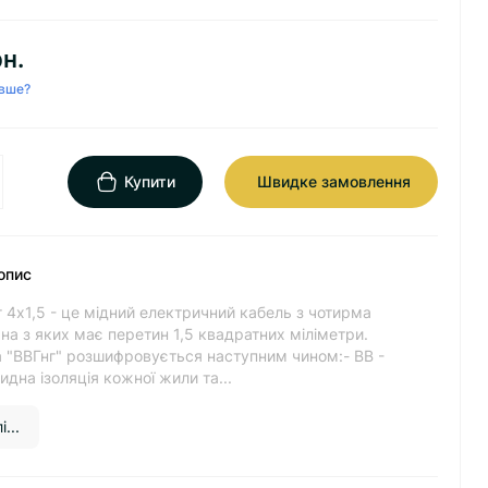
н.
вше?
Купити
Швидке замовлення
опис
 4х1,5 - це мідний електричний кабель з чотирма
а з яких має перетин 1,5 квадратних міліметри.
 "ВВГнг" розшифровується наступним чином:- ВВ -
идна ізоляція кожної жили та...
...