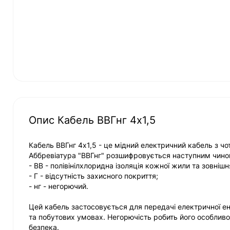
Опис Кабель ВВГнг 4х1,5
Кабель ВВГнг 4х1,5 - це мідний електричний кабель з ч
Аббревіатура "ВВГнг" розшифровується наступним чино
- ВВ - полівінілхлоридна ізоляція кожної жили та зовніш
- Г - відсутність захисного покриття;
- нг - негорючий.
Цей кабель застосовується для передачі електричної е
та побутових умовах. Негорючість робить його особлив
безпека.