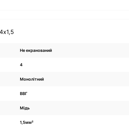
4х1,5
Не екранований
4
Монолітний
ВВГ
Мідь
1,5мм²