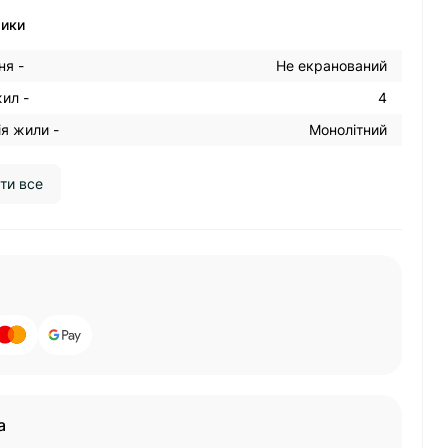
тики
ня -
Не екранований
жил -
4
я жили -
Монолітний
ти все
а