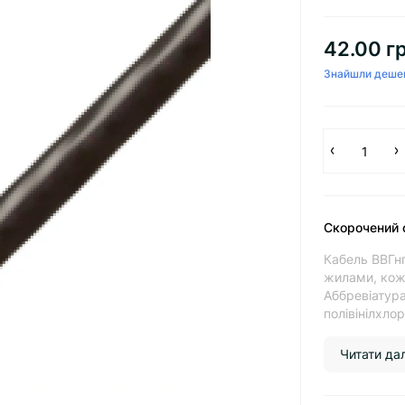
42.00 гр
Знайшли деше
Скорочений 
Кабель ВВГнг
жилами, кожн
Аббревіатура
полівінілхлор
Читати далі