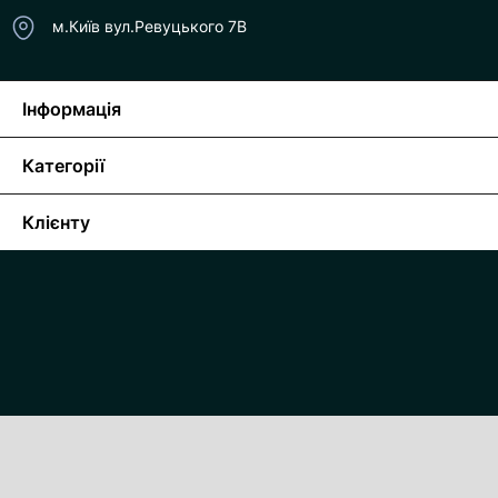
м.Київ вул.Ревуцького 7В
Інформація
Категорії
Клієнту