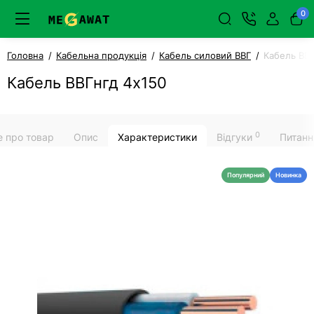
0
Головна
Кабельна продукція
Кабель силовий ВВГ
Кабель ВВГ
Кабель ВВГнгд 4х150
0
е про товар
Опис
Характеристики
Відгуки
Питанн
Популярний
Новинка