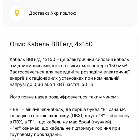
Доставка Укр поштою
Опис Кабель ВВГнгд 4х150
Кабель ВВГнгд 4х150 – це електричний силовий кабель
з мідними жилами, кожна з яких має переріз 150 мм².
Застосовується для передачі та розподілу електричної
енергії в стаціонарних установках при номінальній
напрузі до 0,66 або 1 кВ і частоті 50 Гц.
Його повна назва розшифровується таким чином:
- ВВГ – вініл-вініл-кабель, де перша буква "В" означає
ізоляцію із полівінілхлориду (ПВХ), друга "В" – оболонку
з ПВХ, а "Г" – що кабель не має броні (гнучкий).
- "нг" означає, що кабель не підтримує горіння при
груповому прокладанні.