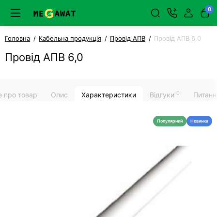
0
Головна
Кабельна продукція
Провід АПВ
Провід АПВ 6,0
Провід АПВ 6,0
0
е про товар
Опис
Характеристики
Відгуки
Питанн
Популярний
Новинка