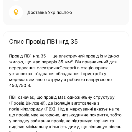
Доставка Укр поштою
Опис Провід ПВ1 нгд 35
Провід ПВ1 нгд 35 — це електричний провід із мідною
жилою, що має переріз 35 мм². Він призначений для
передавання електричної енергії в стаціонарних
установках, з'єднання обладнання і пристроїв у
мережах змінного струму з робочою напругою до
450/750 В.
ПВ1 означає, що провід має одножильну структуру
(Провід Вініловий), де ізоляція виготовлена з
полівінілхлориду (ПВХ). Нгд в маркуванні вказує на те,
що провід має негорюче, низькодимне покриття, тобто
у випадку займання провід не підтримує горіння та
виділяє мінімальну кількість диму, що підвищує рівень