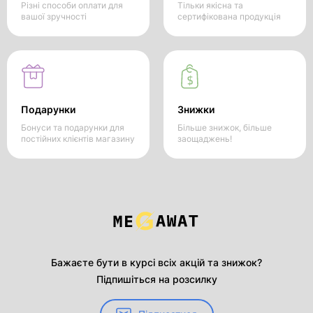
Різні способи оплати для
Тільки якісна та
вашої зручності
сертифікована продукція
Подарунки
Знижки
Бонуси та подарунки для
Більше знижок, більше
постійних клієнтів магазину
заощаджень!
Бажаєте бути в курсі всіх акцій та знижок?
Підпишіться на розсилку