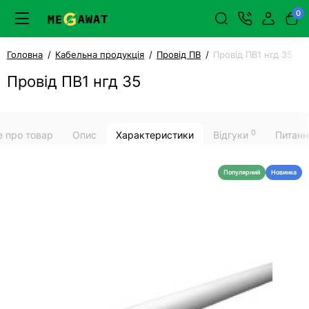
0
Головна
Кабельна продукція
Провід ПВ
Провід ПВ1 нгд 35
Провід ПВ1 нгд 35
0
е про товар
Опис
Характеристики
Відгуки
Питанн
Популярний
Новинка