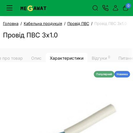
0
Головна
Кабельна продукція
Провід ПВС
Провід ПВС 3x1.0
Провід ПВС 3x1.0
0
е про товар
Опис
Характеристики
Відгуки
Питанн
Популярний
Новинка