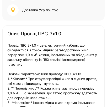
Доставка Укр поштою
Опис Провід ПВС 3x1.0
Провід ПВС 3x1.0 - це електричний кабель, що
складається з трьох мідних багатодротяних жил
перерізом 1,0 мм² кожна, ізольованих та об'єднаних у
загальну оболонку із ПВХ (полівінілхлоридного)
пластику.
Основні характеристики проводу ПВС 3x1.0:
1. **Жили:** Три струмопровідні жили з мідних дротів,
які мають підвищену гнучкість.
2. **Переріз жил:** Кожна жила має площу перерізу
1,0 мм², що забезпечує достатню пропускну здатність
для середніх навантажень.
3. **Ізоляція:** Кожна мідна жила окремо ізольована