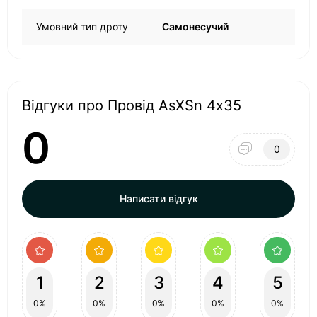
Умовний тип дроту
Самонесучий
Відгуки про Провід AsXSn 4х35
0
0
Написати відгук
1
2
3
4
5
0%
0%
0%
0%
0%