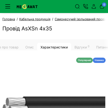
0
Головна
Кабельна продукція
Самонесучий ізольований провід
Провід AsXSn 4х35
0
е про товар
Опис
Характеристики
Відгуки
Питанн
Популярний
Новинка