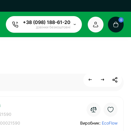
0
+38 (098) 188-61-20
дзвінки безкоштовні
і
21590
00021590
Виробник:
EcoFlow