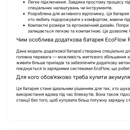
Легке підключення. Завдяки простому процесу під
спеціальних налаштувань чи інструментів.
Розроблена для активного відпочинку. Ця батарея 
хто любить подорожувати з комфортом, маючи під
Компактні розміри та ергономічний дизайн. Попри ч
залишається легкою та компактною. Це дозволяє б
Чим особлива додаткова батарея EcoFlow Riv
Дана модель додаткової батареї створена спеціально для 
головна перевага — можливість миттєвого збільшення заг
живити більше приладів та забезпечити додаткову автоно
поєднується із зарядними системами EcoFlow, що робить
Для кого обов’язково треба купити акумул
Ця батарея стане ідеальним рішенням для тих, хто шука
використання вдома під час блекаутів. Вона також підхо
станції без того, щоб купувати більш потужну зарядну с