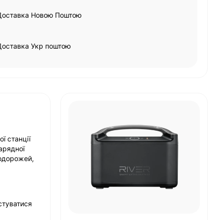
Доставка Новою Поштою
Доставка Укр поштою
ї станції
зарядної
подорожей,
стуватися