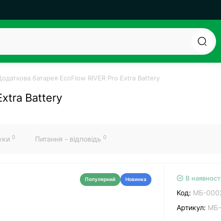
Додаткова батарея EcoFlow RIVER Pro Extra Battery
xtra Battery
0
0
гуки
Питання - відповідь
В наявност
Популярний
Новинка
Код:
МБ-000
Артикул:
МБ-