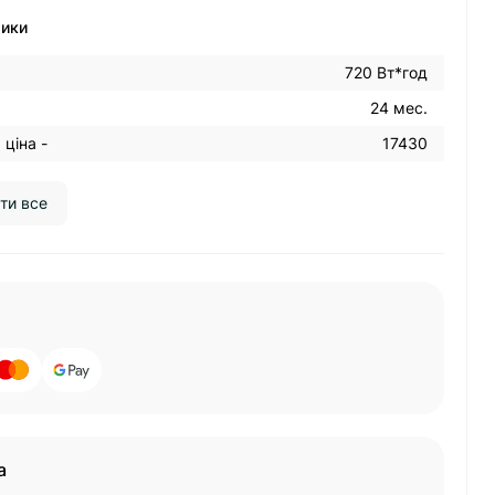
тики
720 Вт*год
24 мес.
ціна -
17430
ти все
а