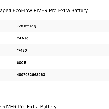
рея EcoFlow RIVER Pro Extra Battery
720 Вт*год
24 мес.
17430
600 Вт
4897082663263
RIVER Pro Extra Battery