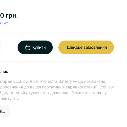
0 грн.
вше?
Купити
Швидке замовлення
опис
тарея EcoFlow River Pro Extra Battery — це компактне,
доповнення до вашої портативної зарядної станції EcoFlow
ей додатковий акумулятор дозволяє збільшити загальну
екту із...
...