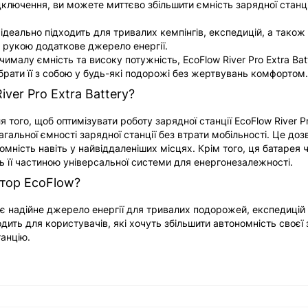
ключення, ви можете миттєво збільшити ємність зарядної станці
ідеально підходить для тривалих кемпінгів, експедицій, а також 
 рукою додаткове джерело енергії.
ималу ємність та високу потужність, EcoFlow River Pro Extra Bat
рати її з собою у будь-які подорожі без жертвувань комфортом
er Pro Extra Battery?
того, щоб оптимізувати роботу зарядної станції EcoFlow River Pro
альної ємності зарядної станції без втрати мобільності. Це доз
мність навіть у найвіддаленіших місцях. Крім того, ця батарея 
 її частиною універсальної системи для енергонезалежності.
ятор EcoFlow?
є надійне джерело енергії для тривалих подорожей, експедицій
дить для користувачів, які хочуть збільшити автономність своєї 
танцію.