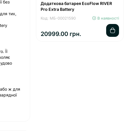
ї без
Додаткова батарея EcoFlow RIVER
Pro Extra Battery
для тих,
Код: МБ-00021590
В наявності
tery
.
20999.00 грн.
. Її
воляє
чудово
 або ж для
зарядної