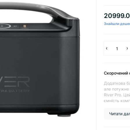
20999.0
Знайшли деше
Скорочений 
Додаткова ба
але потужне 
River Pro. Ц
ємність компл
Читати далі