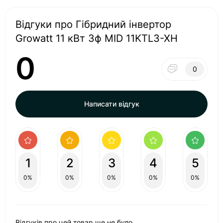
Відгуки про Гібридний інвертор
Growatt 11 кВт 3ф MID 11KTL3-XH
0
0
Написати відгук
1
2
3
4
5
0%
0%
0%
0%
0%
Відгуків про цей товар ще не було.