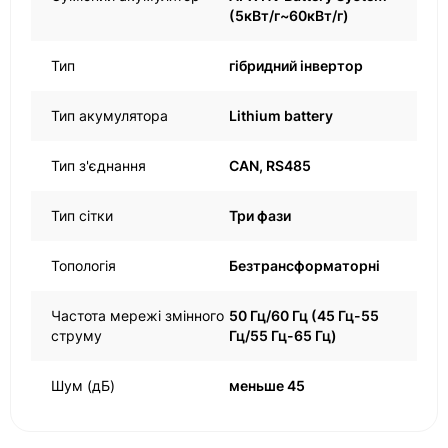
(5кВт/г~60кВт/г)
Тип
гібридний інвертор
Тип акумулятора
Lithium battery
Тип з'єднання
CAN, RS485
Тип сітки
Три фази
Топологія
Безтрансформаторні
Частота мережі змінного
50 Гц/60 Гц (45 Гц-55
струму
Гц/55 Гц-65 Гц)
Шум (дБ)
меньше 45