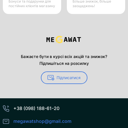
Бонуси та подарунки для
Більше знижок, більше
постійних клієнтів магазину
заощаджень!
Бажаєте бути в курсі всіх акцій та знижок?
Підпишіться на розсилку
Підписатися
+38 (098) 188-61-20
megawatshop@gmail.com