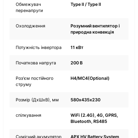
Обмежувач
Type II / Type II
перенапруги
Охолодження
Розумний вентилятор і
природна конвекція
Потужність інвертора
11 кВт
Початкова напруга
200 В
Роз'єм постійного
H4/MC4(Optional)
струму
Розмір (ДхШхВ), мм
580х435х230
спілкування
WiFi (2.4G), 4G, GPRS,
Bluetooth, RS485
Сумісний акумулятор
APX HV Battery System