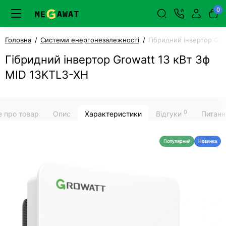
0
Головна
Системи енергонезалежності
Гібридний інвертор Gro
Гібридний інвертор Growatt 13 кВт 3ф
MID 13KTL3-XH
0
е про товар
Опис
Характеристики
Відгуки
Питанн
Популярний
Новинка