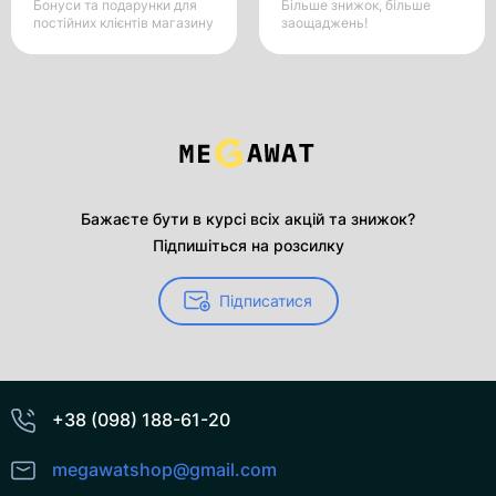
Бонуси та подарунки для
Більше знижок, більше
постійних клієнтів магазину
заощаджень!
Бажаєте бути в курсі всіх акцій та знижок?
Підпишіться на розсилку
Підписатися
+38 (098) 188-61-20
megawatshop@gmail.com