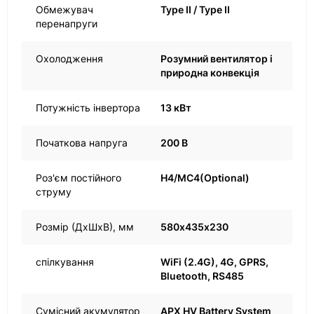
Обмежувач
Type II / Type II
перенапруги
Охолодження
Розумний вентилятор і
природна конвекція
Потужність інвертора
13 кВт
Початкова напруга
200 В
Роз'єм постійного
H4/MC4(Optional)
струму
Розмір (ДхШхВ), мм
580х435х230
спілкування
WiFi (2.4G), 4G, GPRS,
Bluetooth, RS485
Сумісний акумулятор
APX HV Battery System