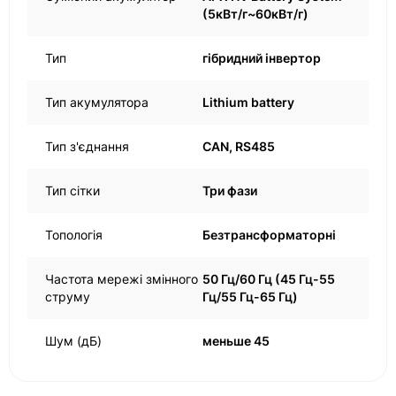
(5кВт/г~60кВт/г)
Тип
гібридний інвертор
Тип акумулятора
Lithium battery
Тип з'єднання
CAN, RS485
Тип сітки
Три фази
Топологія
Безтрансформаторні
Частота мережі змінного
50 Гц/60 Гц (45 Гц-55
струму
Гц/55 Гц-65 Гц)
Шум (дБ)
меньше 45