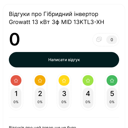
Відгуки про Гібридний інвертор
Growatt 13 кВт 3ф MID 13KTL3-XH
0
0
Написати відгук
1
2
3
4
5
0%
0%
0%
0%
0%
Відгуків про цей товар ще не було.