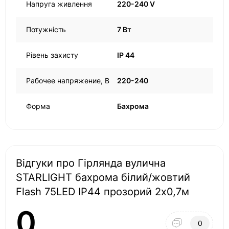
Напруга живлення
220-240 V
Потужність
7 Вт
Рівень захисту
IP 44
Рабочее напряжение, В
220-240
Форма
Бахрома
Відгуки про Гірлянда вулична
STARLIGHT бахрома білий/жовтий
Flash 75LED IP44 прозорий 2x0,7м
0
0