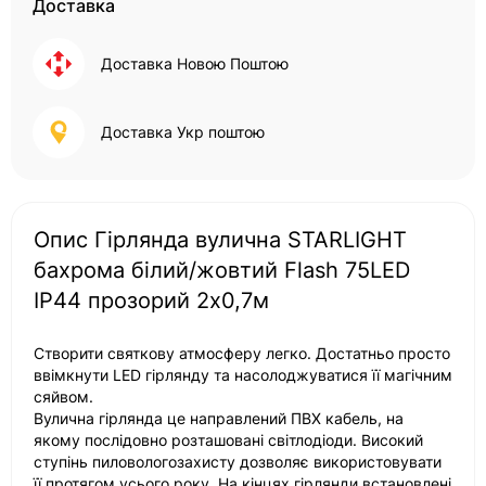
Доставка
Доставка Новою Поштою
Доставка Укр поштою
Опис Гірлянда вулична STARLIGHT
бахрома білий/жовтий Flash 75LED
IP44 прозорий 2x0,7м
Створити святкову атмосферу легко. Достатньо просто
ввімкнути LED гірлянду та насолоджуватися її магічним
сяйвом.
Вулична гірлянда це направлений ПВХ кабель, на
якому послідовно розташовані світлодіоди. Високий
ступінь пиловологозахисту дозволяє використовувати
її протягом усього року. На кінцях гірлянди встановлені