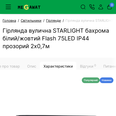
0
Головна
Світильники
Гірлянди
Гірлянда вулична STARLIGHT 
Гірлянда вулична STARLIGHT бахрома
білий/жовтий Flash 75LED IP44
прозорий 2x0,7м
0
е про товар
Опис
Характеристики
Відгуки
Питанн
Популярний
Новинка