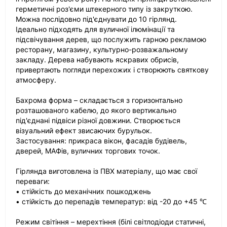
герметичні роз'єми штекерного типу із закруткою.
Можна послідовно під'єднувати до 10 гірлянд.
Ідеально підходять для вуличної ілюмінації та
підсвічування дерев, що послужить гарною рекламою
ресторану, магазину, культурно-розважальному
закладу. Дерева набувають яскравих обрисів,
привертають погляди перехожих і створюють святкову
атмосферу.
Бахрома форма – складається з горизонтально
розташованого кабелю, до якого вертикально
під'єднані підвіси різної довжини. Створюється
візуальний ефект звисаючих бурульок.
Застосування: прикраса вікон, фасадів будівель,
дверей, МАФів, вуличних торгових точок.
Гірлянда виготовлена із ПВХ матеріалу, що має свої
переваги:
• стійкість до механічних пошкоджень
• стійкість до перепадів температур: від -20 до +45 ℃
Режим світіння – мерехтіння (білі світлодіоди статичні,