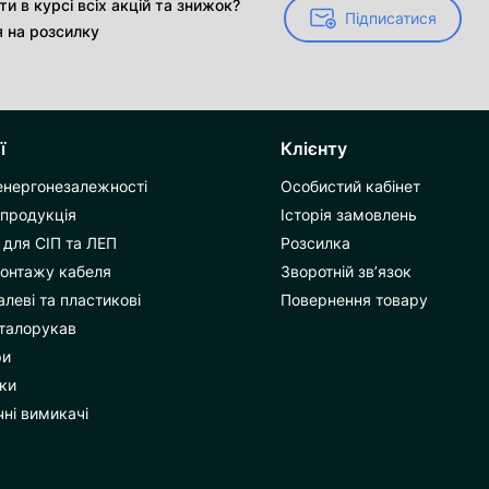
и в курсі всіх акцій та знижок?
Підписатися
Підписатися
я на розсилку
ї
Клієнту
енергонезалежності
Особистий кабінет
 продукція
Історія замовлень
для СІП та ЛЕП
Розсилка
монтажу кабеля
Зворотній зв’язок
леві та пластикові
Повернення товару
талорукав
ри
ки
ні вимикачі