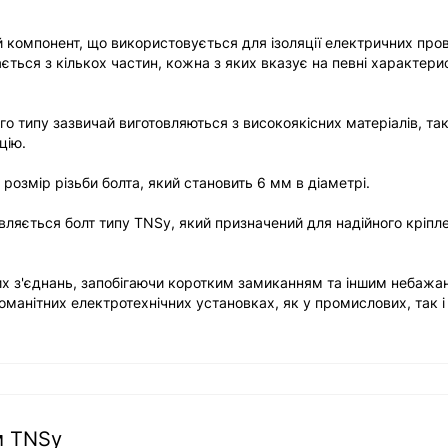
компонент, що використовується для ізоляції електричних пров
ється з кількох частин, кожна з яких вказує на певні характери
го типу зазвичай виготовляються з високоякісних матеріалів, та
цію.
розмір різьби болта, який становить 6 мм в діаметрі.
вляється болт типу TNSy, який призначений для надійного кріпл
них з'єднань, запобігаючи коротким замиканням та іншим небажа
манітних електротехнічних установках, як у промислових, так і
м TNSy