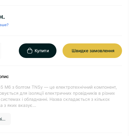
н.
вше?
Купити
Швидке замовлення
опис
35 М6 з болтом TNSy — це електротехнічний компонент,
вується для ізоляції електричних провідників в різних
системах і обладнанні. Назва складається з кількох
а з яких вказує...
...