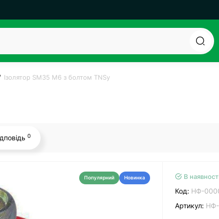
Ізолятор SM35 М6 з болтом TNSy
0
ідповідь
В наявност
Популярний
Новинка
Код:
НФ-000
Артикул:
НФ-