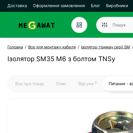
Доставка
Оформлення замовлення
Блог
Виробники
Головна
Все для монтажу кабеля
Ізолятор-тримач серії SM
Ізолятор SM35 М6 з болтом TNSy
0
Все про товар
Опис
Відгуки
Питання - в