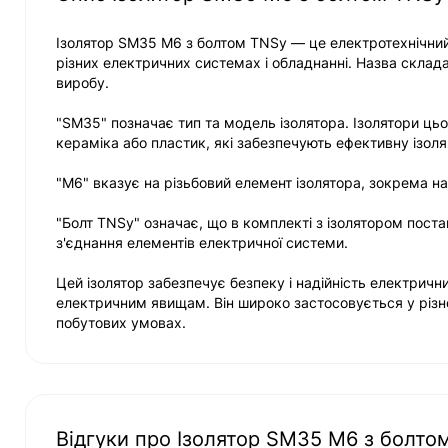
Ізолятор SM35 М6 з болтом TNSy — це електротехнічний 
різних електричних системах і обладнанні. Назва склада
виробу.
"SM35" позначає тип та модель ізолятора. Ізолятори цьо
кераміка або пластик, які забезпечують ефективну ізоля
"М6" вказує на різьбовий елемент ізолятора, зокрема на 
"Болт TNSy" означає, що в комплекті з ізолятором поста
з'єднання елементів електричної системи.
Цей ізолятор забезпечує безпеку і надійність електрич
електричним явищам. Він широко застосовується у різно
побутових умовах.
Відгуки про Ізолятор SM35 М6 з болто