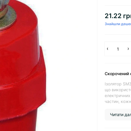
21.22 гр
Знайшли деше
Скорочений 
Ізолятор SM
що використо
електричних 
частин, кожн
Читати далі