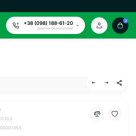
0
+38 (098) 188-61-20
дзвінки безкоштовні
і
01353
00001353