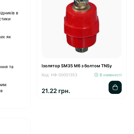
ідників в
стики
ких як
Ізолятор SM35 М6 з болтом TNSy
ення та
Код: НФ-00001353
В наявності
ним
21.22 грн.
 в