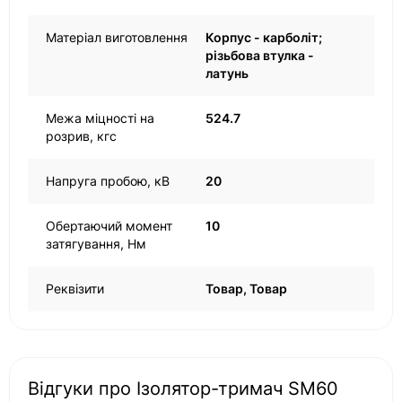
Матеріал виготовлення
Корпус - карболіт;
різьбова втулка -
латунь
Межа міцності на
524.7
розрив, кгс
Напруга пробою, кВ
20
Обертаючий момент
10
затягування, Нм
Реквізити
Товар, Товар
Відгуки про Ізолятор-тримач SM60