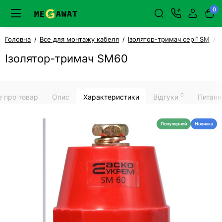
0
Головна
Все для монтажу кабеля
Ізолятор-тримач серії SM
Ізолятор-тримач SM60
0
е про товар
Опис
Характеристики
Відгуки
Питанн
Популярний
Новинка