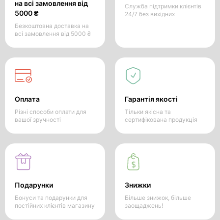
на всі замовлення від
Служба підтримки клієнтів
5000 ₴
24/7 без вихідних
Безкоштовна доставка на
всі замовлення від 5000 ₴
Оплата
Гарантія якості
Різні способи оплати для
Тільки якісна та
вашої зручності
сертифікована продукція
Подарунки
Знижки
Бонуси та подарунки для
Більше знижок, більше
постійних клієнтів магазину
заощаджень!