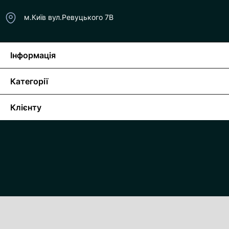
м.Київ вул.Ревуцького 7В
Інформація
Категорії
Клієнту