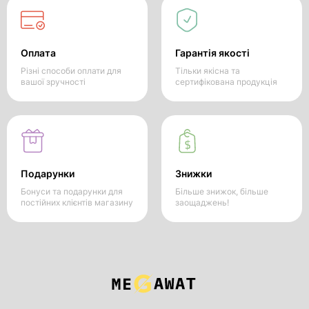
Оплата
Гарантія якості
Різні способи оплати для
Тільки якісна та
вашої зручності
сертифікована продукція
Подарунки
Знижки
Бонуси та подарунки для
Більше знижок, більше
постійних клієнтів магазину
заощаджень!