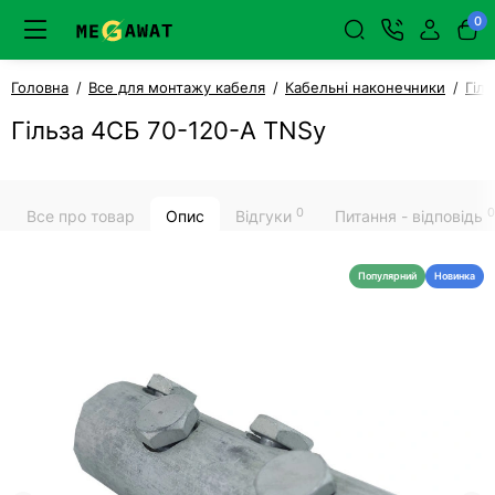
0
Головна
Все для монтажу кабеля
Кабельні наконечники
Гіль
Гільза 4СБ 70-120-А TNSy
0
0
Все про товар
Опис
Відгуки
Питання - відповідь
Популярний
Новинка