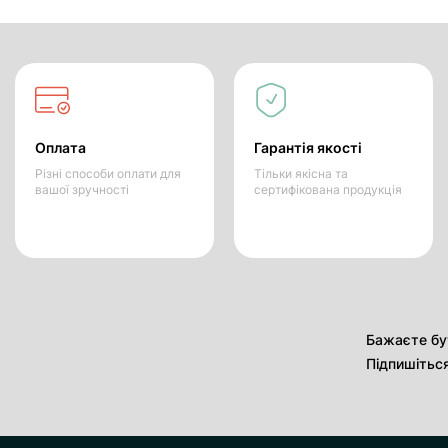
Оплата
Гарантія якості
Різні способи оплати для
Тільки якісна та
вашої зручності
сертифікована продукція
Бажаєте бут
Підпишітьс