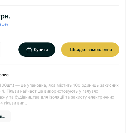
грн.
вше?
Купити
Швидке замовлення
опис
(100шт.) — це упаковка, яка містить 100 одиниць захисних
T-4. Гільзи найчастіше використовують у галузях
жу та будівництва для ізоляції та захисту електричних
4 гільзи виг...
...