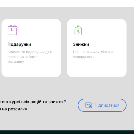
Подарунки
Знижки
Бонуси та подарунки для
Більше знижок, більше
постійних клієнтів
заощаджень!
магазину
и в курсі всіх акцій та знижок?
Підписатися
Підписатися
я на розсилку