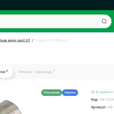
ільзи мідні серії GT
Гільза GT-4 (100шт.)
0
0
гуки
Питання - відповідь
В наявност
Популярний
Новинка
Код:
НФ-000
Артикул:
НФ-