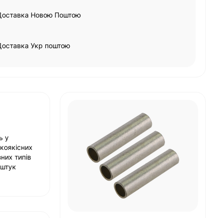
Доставка Новою Поштою
Доставка Укр поштою
ь у
окоякісних
них типів
 штук