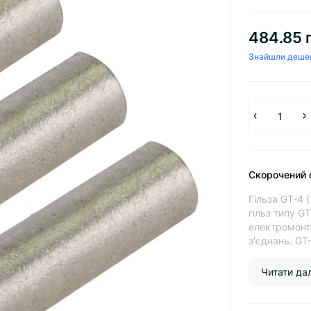
484.85 
Знайшли деше
Скорочений 
Гільза GT-4 
гільз типу G
електромонта
з'єднань. GT-
Читати далі