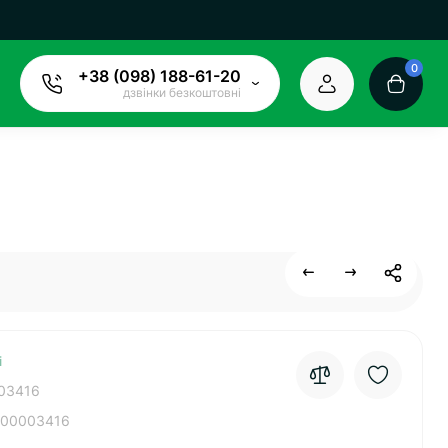
0
+38 (098) 188-61-20
дзвінки безкоштовні
і
03416
00003416