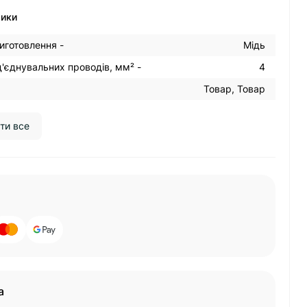
тики
иготовлення -
Мідь
д'єднувальних проводів, мм² -
4
Товар, Товар
ти все
а