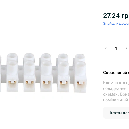
27.24 гр
Знайшли деше
Скорочений 
Клемна колод
обладнання, 
схемах. Вона
номінальний 
Читати далі