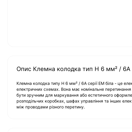
Опис Клемна колодка тип Н 6 мм² / 6А 
Клемна колодка типу Н 6 мм² / 6А серії ЕМ біла - це ел
електричних схемах. Вона має номінальне перетинання 
бути зручним для маркування або естетичного оформле
розподільчих коробках, шафах управління та інших елек
між проводами різного перетину.