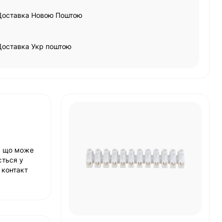
Доставка Новою Поштою
Доставка Укр поштою
й, що може
ється у
 контакт