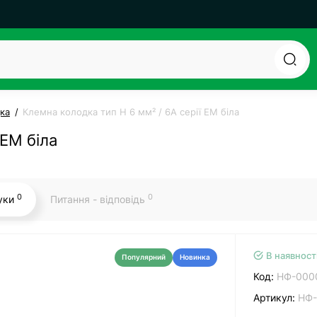
ка
Клемна колодка тип Н 6 мм² / 6А серії ЕМ біла
 ЕМ біла
0
0
гуки
Питання - відповідь
В наявност
Популярний
Новинка
Код:
НФ-000
Артикул:
НФ-