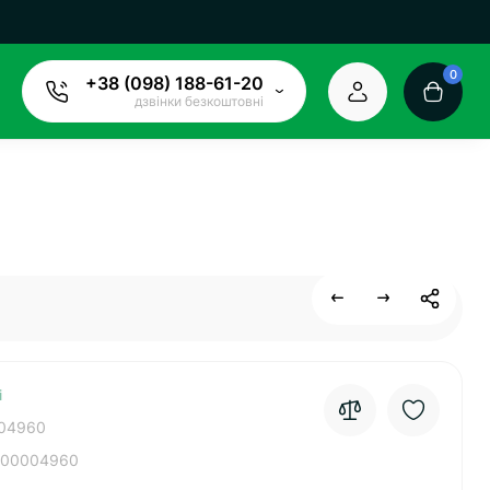
0
+38 (098) 188-61-20
дзвінки безкоштовні
і
04960
00004960