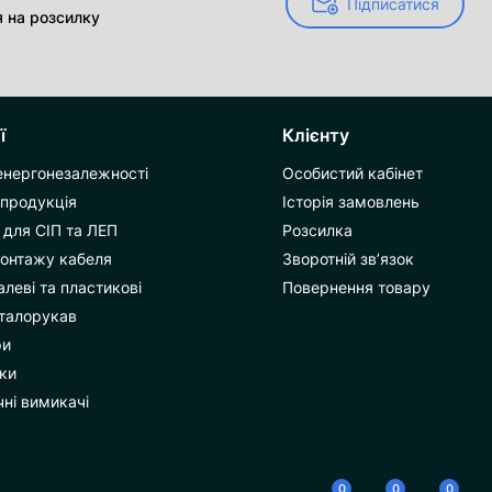
Підписатися
Підписатися
я на розсилку
ї
Клієнту
енергонезалежності
Особистий кабінет
 продукція
Історія замовлень
для СІП та ЛЕП
Розсилка
монтажу кабеля
Зворотній зв’язок
леві та пластикові
Повернення товару
талорукав
ри
ки
ні вимикачі
0
0
0