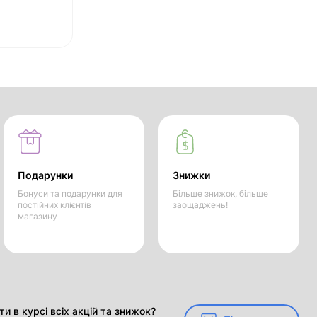
Подарунки
Знижки
Бонуси та подарунки для
Більше знижок, більше
постійних клієнтів
заощаджень!
магазину
и в курсі всіх акцій та знижок?