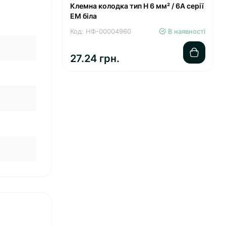
Клемна колодка тип Н 6 мм² / 6А серії
ЕМ біла
Код: НФ-00004960
В наявності
27.24 грн.