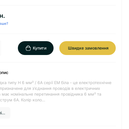
н.
вше?
Купити
Швидке замовлення
опис
ка типу Н 6 мм² / 6А серії ЕМ біла - це електротехнічне
призначене для з'єднання проводів в електричних
 має номінальне перетинання провідника 6 мм² та
струм 6А. Колір коло...
...