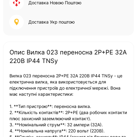
Доставка Новою Поштою
Доставка Укр поштою
Опис Вилка 023 переносна 2Р+PЕ 32А
220В IP44 TNSy
Вилка 023 переносна 2Р+PЕ 32А 220В IP44 TNSy - це
електрична вилка, яка використовується для
підключення пристроїв до електричної мережі. Вона
має наступні характеристики:
1. **Тип пристрою**: переносна вилка.
2. **Кількість контактів**: 2Р+PЕ (два робочих контакти
плюс захисний заземлюючий контакт).
3. **Номінальний струм**: 32 ампери (32А).
4. **Номінальна напруга**: 220 вольт (220В).
5. **Ступінь захисту**: IP44 (захист від бризок води та