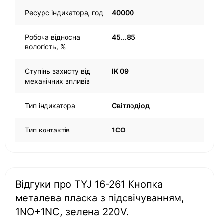
Ресурс індикатора, год
40000
Робоча відносна
45...85
вологість, %
Ступінь захисту від
IK 09
механічних впливів
Тип індикатора
Світлодіод
Тип контактів
1CO
Відгуки про TYJ 16-261 Кнопка
металева пласка з підсвічуванням,
1NO+1NC, зелена 220V.