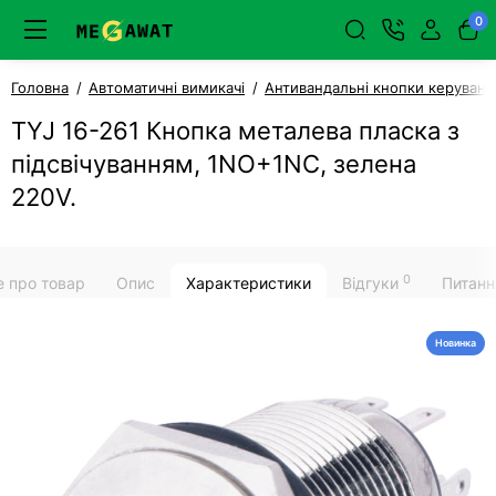
0
Головна
Автоматичні вимикачі
Антивандальні кнопки керуванн
TYJ 16-261 Кнопка металева пласка з
підсвічуванням, 1NO+1NC, зелена
220V.
0
е про товар
Опис
Характеристики
Відгуки
Питанн
Новинка