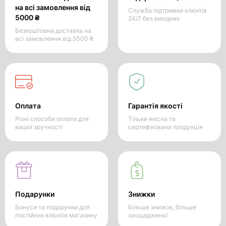
на всі замовлення від
Служба підтримки клієнтів
5000 ₴
24/7 без вихідних
Безкоштовна доставка на
всі замовлення від 5000 ₴
Оплата
Гарантія якості
Різні способи оплати для
Тільки якісна та
вашої зручності
сертифікована продукція
Подарунки
Знижки
Бонуси та подарунки для
Більше знижок, більше
постійних клієнтів магазину
заощаджень!