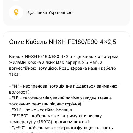
Доставка Укр поштою
Опис Кабель NHXH FE180/E90 4x2,5
Кабель NHXH FE180/E90 4x2,5 - це кабель з чотирма
жилами, кожна з яких має переріз 2,5 мм², з
вогнестійкою ізоляцією. Розшифровка назви кабелю
така:
- "N" - неопренова ізоляція (не піддається займанню і
вологості)
- "H" - галогенозмішуваний полімер (видає менше
токсичних речовин під час горіння)
- "XH" - пожежостійка ізоляція
- "FE180" - кабель може витримувати високу
температуру (180°C) протягом пожежі
- "/E90" - кабель може зберігати функціональність