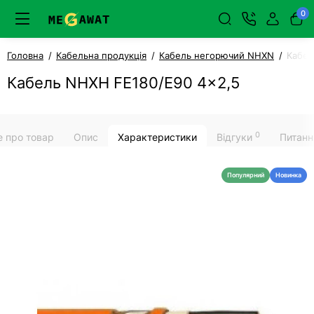
0
Головна
Кабельна продукція
Кабель негорючий NHXN
Кабел
Кабель NHXH FE180/E90 4x2,5
0
е про товар
Опис
Характеристики
Відгуки
Питанн
Популярний
Новинка