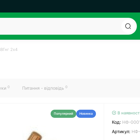
ВГнг 2х4
0
0
гуки
Питання - відповідь
В наявност
Популярний
Новинка
Код:
НФ-000
Артикул:
НФ-