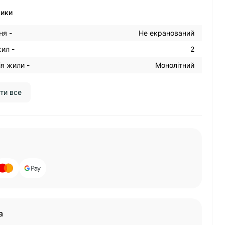
тики
ня -
Не екранований
жил -
2
я жили -
Монолітний
ти все
а