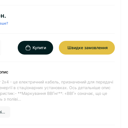
н.
вше?
Купити
Швидке замовлення
опис
 2х4 - це електричний кабель, призначений для передачі
енергії в стаціонарних установках. Ось детальніше опис
ристик:- **Маркування ВВГнг**: «ВВГ» означає, що це
 з поліві...
...