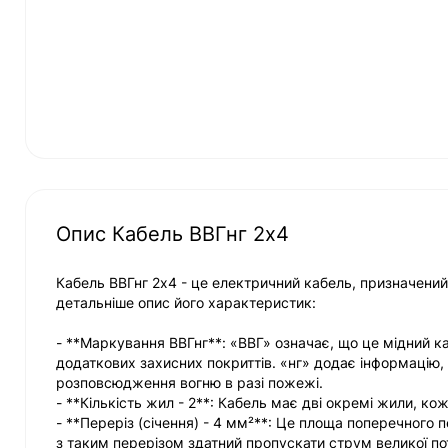
Опис Кабель ВВГнг 2х4
Кабель ВВГнг 2х4 - це електричний кабель, призначений 
детальніше опис його характеристик:
- **Маркування ВВГнг**: «ВВГ» означає, що це мідний ка
додаткових захисних покриттів. «нг» додає інформацію,
розповсюдження вогню в разі пожежі.
- **Кількість жил - 2**: Кабель має дві окремі жили, кож
- **Переріз (січення) - 4 мм²**: Це площа поперечного
з таким перерізом здатний пропускати струм великої по