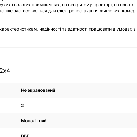
их і вологих приміщеннях, на відкритому просторі, на повітрі і 
стіше застосовується для електропостачання житлових, комерц
арактеристикам, надійності та здатності працювати в умовах з
 2х4
Не екранований
2
Монолітний
ВВГ