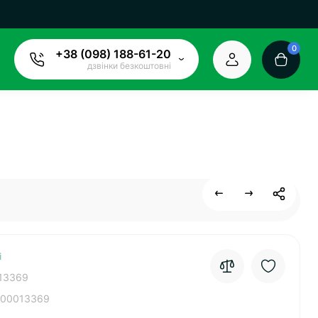
0
+38 (098) 188-61-20
дзвінки безкоштовні
і
13369
00013369