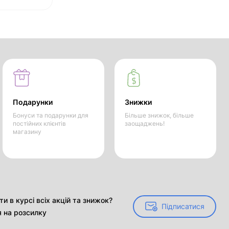
Подарунки
Знижки
Бонуси та подарунки для
Більше знижок, більше
постійних клієнтів
заощаджень!
магазину
и в курсі всіх акцій та знижок?
Підписатися
Підписатися
я на розсилку