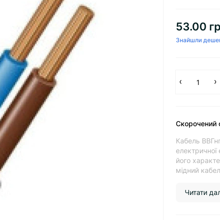
53.00 гр
Знайшли деше
Скорочений 
Кабель ВВГнг
електричної 
його характе
мідний кабель
Читати далі