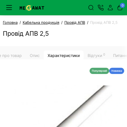
0
Головна
Кабельна продукція
Провід АПВ
Провід АПВ 2,5
Провід АПВ 2,5
0
е про товар
Опис
Характеристики
Відгуки
Питанн
Популярний
Новинка