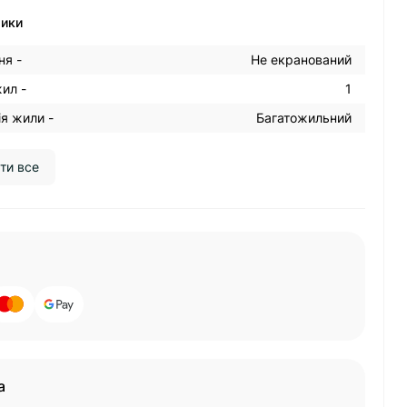
тики
ня -
Не екранований
жил -
1
я жили -
Багатожильний
ти все
а