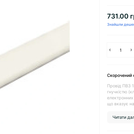
731.00 г
Знайшли деше
Скорочений 
Провід ПВ3 1
гнучкістю (к
електронних 
що вказує на 
Читати далі