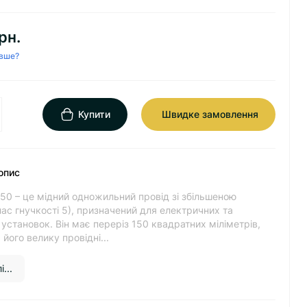
рн.
вше?
Купити
Швидке замовлення
опис
50 – це мідний одножильний провід зі збільшеною
лас гнучкості 5), призначений для електричних та
установок. Він має переріз 150 квадратних міліметрів,
його велику провідні...
...