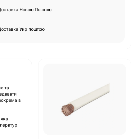
Доставка Новою Поштою
Доставка Укр поштою
их та
редавати
 зокрема в
 яка
мператур,