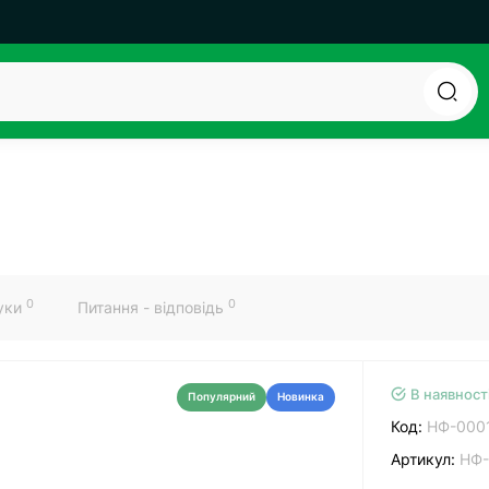
0
0
гуки
Питання - відповідь
В наявност
Популярний
Новинка
Код:
НФ-000
Артикул:
НФ-