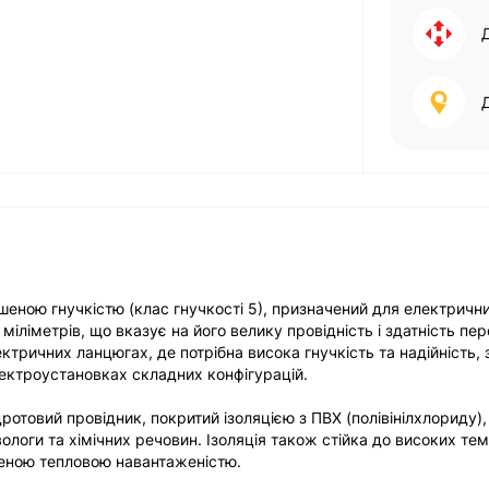
шеною гнучкістю (клас гнучкості 5), призначений для електричн
міліметрів, що вказує на його велику провідність і здатність пе
ктричних ланцюгах, де потрібна висока гнучкість та надійність,
лектроустановках складних конфігурацій.
отовий провідник, покритий ізоляцією з ПВХ (полівінілхлориду),
логи та хімічних речовин. Ізоляція також стійка до високих те
щеною тепловою навантаженістю.