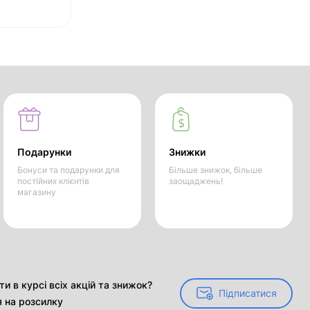
Подарунки
Знижки
Бонуси та подарунки для
Більше знижок, більше
постійних клієнтів
заощаджень!
магазину
и в курсі всіх акцій та знижок?
Підписатися
Підписатися
я на розсилку