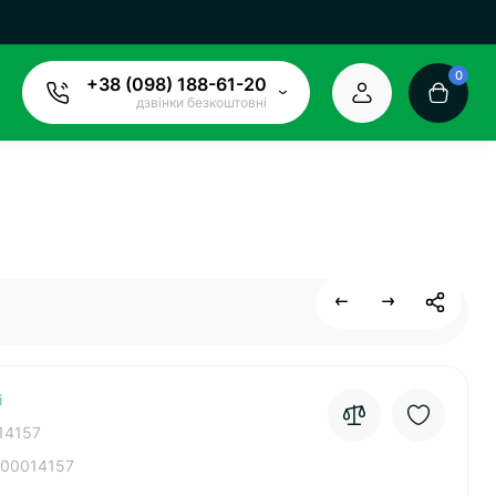
0
+38 (098) 188-61-20
дзвінки безкоштовні
і
14157
00014157