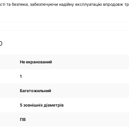
ті та безпеки, забезпечуючи надійну експлуатацію впродовж т
0
Не екранований
1
Багатожильний
5 зовнішніх діаметрів
ПВ