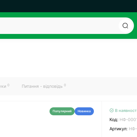
0
0
гуки
Питання - відповідь
В наявност
Популярний
Новинка
Код:
НФ-000
Артикул:
НФ-