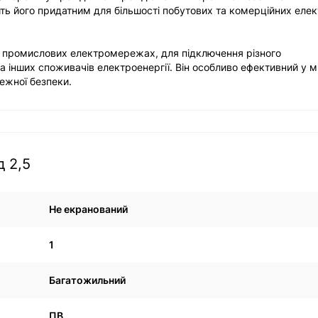
ть його придатним для більшості побутових та комерційних еле
і промислових електромережах, для підключення різного
 інших споживачів електроенергії. Він особливо ефективний у мі
ежної безпеки.
д 2,5
Не екранований
1
Багатожильний
ПВ