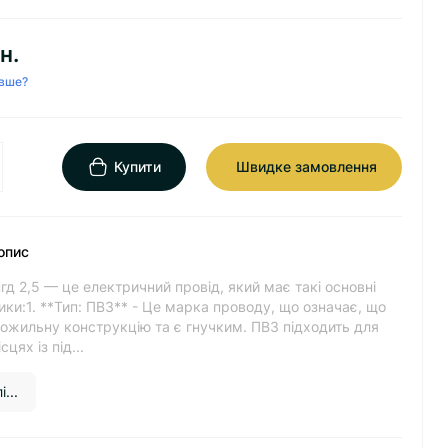
н.
вше?
Купити
Швидке замовлення
опис
гд 2,5 — це електричний провід, який має такі основні
ки:1. **Тип: ПВ3** - Це марка проводу, що означає, що
тожильну конструкцію та є гнучким. ПВ3 підходить для
цях із під...
...