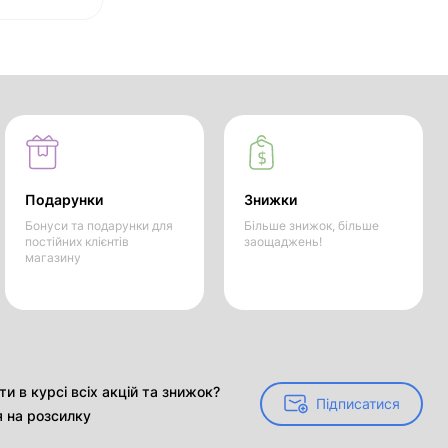
Подарунки
Знижки
Бонуси та подарунки для
Більше знижок, більше
постійних клієнтів
заощаджень!
магазину
и в курсі всіх акцій та знижок?
Підписатися
Підписатися
я на розсилку