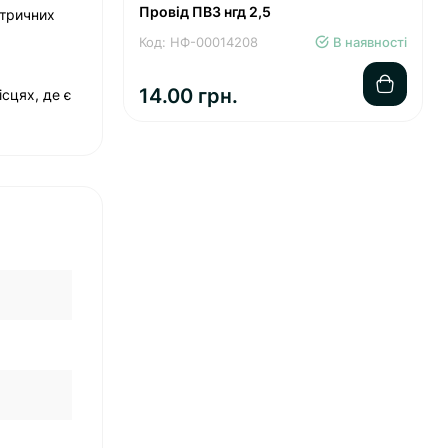
Провід ПВ3 нгд 2,5
ктричних
Код: НФ-00014208
В наявності
14.00 грн.
сцях, де є