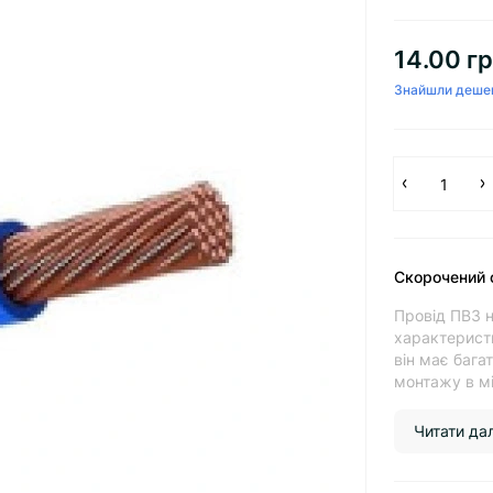
14.00 гр
Знайшли деше
Скорочений 
Провід ПВ3 н
характеристи
він має бага
монтажу в міс
Читати далі