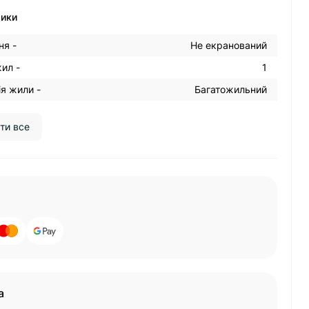
тики
ня -
Не екранований
жил -
1
я жили -
Багатожильний
ти все
а