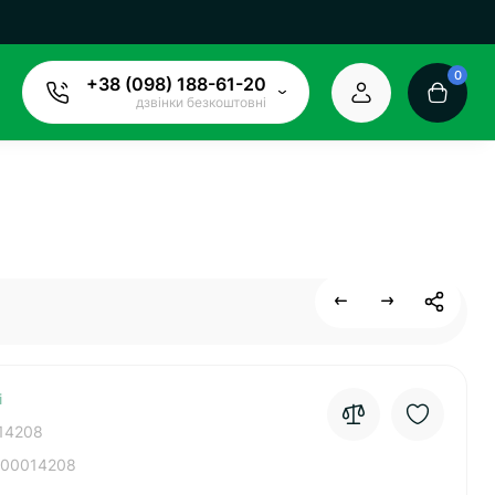
0
+38 (098) 188-61-20
дзвінки безкоштовні
і
14208
00014208