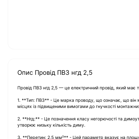
Опис Провід ПВ3 нгд 2,5
Провід ПВ3 нгд 2,5 — це електричний провід, який має т
1. **Тип: ПВ3** - Це марка проводу, що означає, що ві
місцях із підвищеними вимогами до гнучкості монтажних
2. **Нгд:** - Це позначення класу негорючості та димоут
утворює низьку кількість диму.
3. **Перетин: 2,5 мм²** - Цей параметр вказує на площ