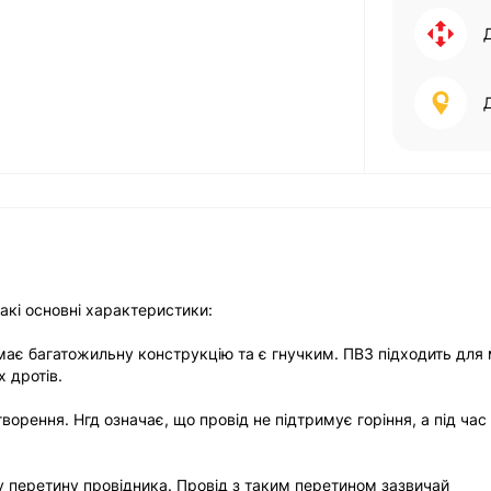
акі основні характеристики:
н має багатожильну конструкцію та є гнучким. ПВ3 підходить для
 дротів.
ворення. Нгд означає, що провід не підтримує горіння, а під час
у перетину провідника. Провід з таким перетином зазвичай