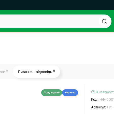
0
0
гуки
Питання - відповідь
В наявност
Популярний
Новинка
Код:
НФ-000
Артикул:
НФ-