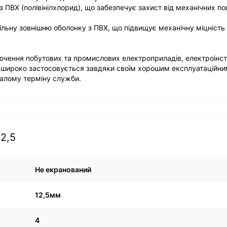
 з ПВХ (полівінілхлорид), що забезпечує захист від механічних 
пільну зовнішню оболонку з ПВХ, що підвищує механічну міцність 
ючення побутових та промислових електроприладів, електроінс
н широко застосовується завдяки своїм хорошим експлуатаційн
валому терміну служби.
2,5
Не екранований
12,5мм
4