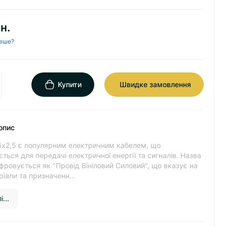
н.
вше?
Купити
Швидке замовлення
опис
4х2,5 є популярним електричним кабелем, що
ться для передачі електричної енергії та сигналів. Назва
ровується як "Провід Вініловий Силовий", що вказує на
ріали та призначенн...
...