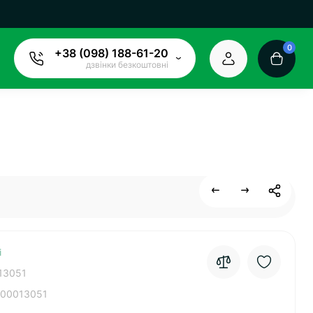
0
+38 (098) 188-61-20
дзвінки безкоштовні
і
13051
00013051