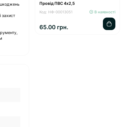
Провід ПВС 4х2,5
пошкоджень
Код: НФ-00013051
В наявності
і захист
65.00 грн.
трументу,
им