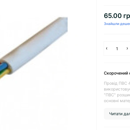
65.00 гр
Знайшли деше
Скорочений 
Провід ПВС 
використовує
"ПВС" розшиф
основні мате
Читати далі