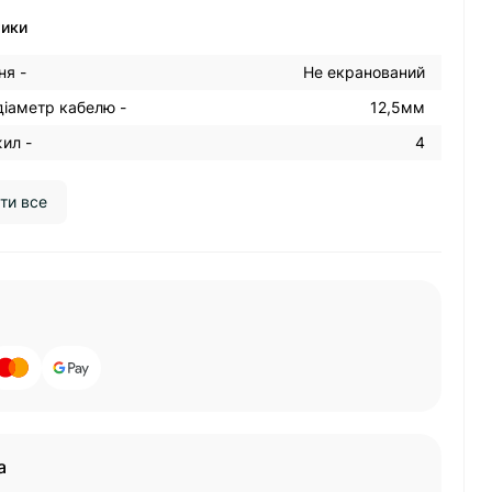
тики
ня -
Не екранований
діаметр кабелю -
12,5мм
жил -
4
ти все
а