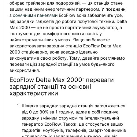
обирає трейлери для подорожей, — ця станція стане
вашим надійним енергетичним партнером. У поєднанні
з
сонячними панелями
EcoFlow вона забезпечить усе,
від зарядки гаджетів до роботи побутової техніки. Delta
Max 2000 — це не просто портативний акумулятор, а
інструмент для комфортного життя навіть у
найекстремальніших умовах. Якщо ви бажаєте
використовувати зарядну станцію EcoFlow Delta Max
2000 стаціонарно, вона всеодно ідеально
виконуватиме свою роботу. Тому, давайте розглянемо
переваги цієї зарядної станції за умов будь-якого
використання.
EcoFlow Delta Max 2000: переваги
зарядної станції та основні
характеристики
Швидка зарядка: зарядна станція заряджається
від 0 до 80% за 1 годину, адже в собі поєднує
зарядку змінним струмом та інтелектуальний
генератор EcoFlow. Також, це стосується ваших
ґаджетів: ноутбуків, телефонів, смарт-годинників
- тривалість їх заряджання є нижчою, ніж від