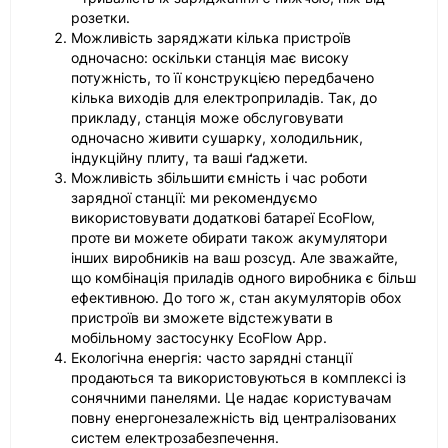
розетки.
Можливість заряджати кілька пристроїв
одночасно: оскільки станція має високу
потужність, то її конструкцією передбачено
кілька виходів для електроприладів. Так, до
прикладу, станція може обслуговувати
одночасно живити сушарку, холодильник,
індукційну плиту, та ваші ґаджети.
Можливість збільшити ємність і час роботи
зарядної станції: ми рекомендуємо
використовувати додаткові батареї EcoFlow,
проте ви можете обирати також акумулятори
інших виробників на ваш розсуд. Але зважайте,
що комбінація приладів одного виробника є більш
ефективною. До того ж, стан акумуляторів обох
пристроїв ви зможете відстежувати в
мобільному застосунку EcoFlow App.
Екологічна енергія: часто зарядні станції
продаються та використовуються в комплексі із
сонячними панелями. Це надає користувачам
повну енергонезалежність від централізованих
систем електрозабезпечення.