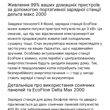
Живлення 99% ваших домашніх пристроїв
за допомогою портативної зарядної станції
дельта макс 2000
Завдяки технології X-Boost, зарядна станція EcoFlow
може живити потужні пристрої потужністю до 3 кВт. Це
означає, що під час відключення електроенергії ви
можете продовжувати живити свій холодильник,
сушарку тощо. Стан акумулятора можна переглядати у
застосунку на ваших ґаджетах, що є надзвичайно
зручним. Особливо актуальними зарядні станції
EcoFlow є взимку, коли перебої у централізованому
енергопостачанні будуть шкодити вашому дому. Так,
газові й твердопаливні котли потребують систем
безперебійного енергопостачання — і тоді у нагоді
стають зарядні станції чи акумулятори.
Детальніше про використання сонячних
панелей та EcoFlow Delta Max 2000
Зарядна станція для дому Екофлов легко та швидко
підключається до двох сонячних панелей потужністю
400 Вт для забезпечення максимальної швидкості