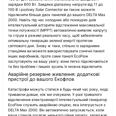
зарядки 800 Вт. Завдяки діапазону напруги від 11 до
100 В і роз’єму Solar Connector ви також можете
підключити більше двох панелей до вашого DELTA Max
2000. Навіть під час холодних або похмурих днів
інтелектуальний алгоритм відстеження максимальної
точки потужності (MPPT) автоматично виявляє напругу
та струм в режимі реального часу, щоб забезпечити
оптимальну генерацію зеленої енергії протягом
світлового дня. Знову ж таки, спільно із зарядними
станціями ви можете використовувати сонячні панелі
інших виробників, проте саме панелі EcoFlow
заслуговують на вашу увагу: вони легко підключаються
та без проблем і лишніх зусиль їх можна відключити.
Аварійне резервне живлення: додаткові
пристрої до вашого Екофлов
Катастрофи можуть статися в будь-який час року, іноді
триваючи довше, ніж ми очікували. У разі тривалого
відключення електроенергії інтелектуальний генератор
EcoFlow служить аварійною опцією, яка інтегрується з
DELTA Max 2000. Він автоматично запускається, коли
ваша станція досягає низького рівня заряду, заряджає