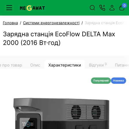
0
Головна
Системи енергонезалежності
Зарядна станція EcoFlo
Зарядна станція EcoFlow DELTA Max
2000 (2016 Вт·год)
0
е про товар
Опис
Характеристики
Відгуки
Питанн
Популярний
Новинка