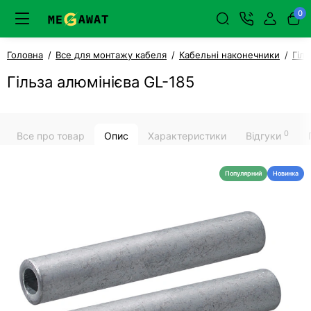
0
Головна
Все для монтажу кабеля
Кабельні наконечники
Гіль
Гільза алюмінієва GL-185
0
Все про товар
Опис
Характеристики
Відгуки
Популярний
Новинка