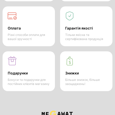
Оплата
Гарантія якості
Різні способи оплати для
Тільки якісна та
вашої зручності
сертифікована продукція
Подарунки
Знижки
Бонуси та подарунки для
Більше знижок, більше
постійних клієнтів магазину
заощаджень!