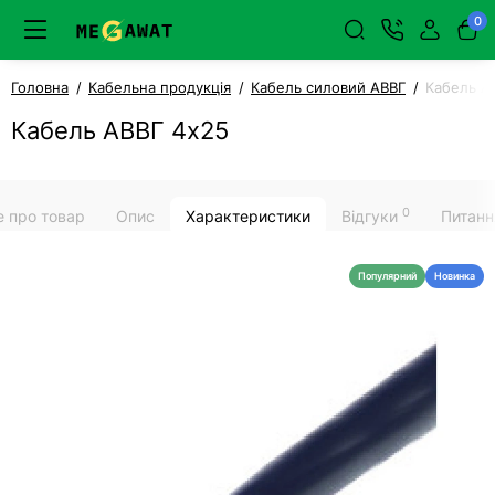
0
Головна
Кабельна продукція
Кабель силовий АВВГ
Кабель А
Кабель АВВГ 4х25
0
е про товар
Опис
Характеристики
Відгуки
Питанн
Популярний
Новинка