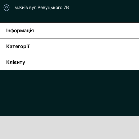
м.Київ вул.Ревуцького 7В
Інформація
Категорії
Клієнту