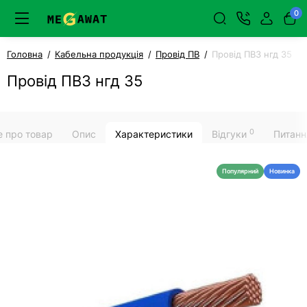
0
Головна
Кабельна продукція
Провід ПВ
Провід ПВ3 нгд 35
Провід ПВ3 нгд 35
0
е про товар
Опис
Характеристики
Відгуки
Питанн
Популярний
Новинка