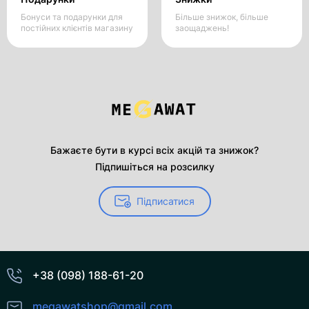
Бонуси та подарунки для
Більше знижок, більше
постійних клієнтів магазину
заощаджень!
Бажаєте бути в курсі всіх акцій та знижок?
Підпишіться на розсилку
Підписатися
+38 (098) 188-61-20
megawatshop@gmail.com