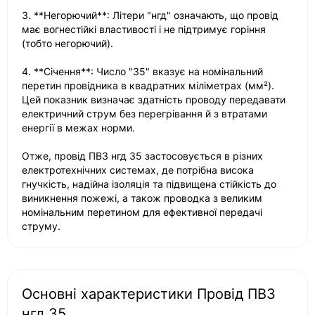
3. **Негорючий**: Літери "нгд" означають, що провід
має вогнестійкі властивості і не підтримує горіння
(тобто негорючий).
4. **Січення**: Число "35" вказує на номінальний
перетин провідника в квадратних міліметрах (мм²).
Цей показник визначає здатність проводу передавати
електричний струм без перегрівання й з втратами
енергії в межах норми.
Отже, провід ПВ3 нгд 35 застосовується в різних
електротехнічних системах, де потрібна висока
гнучкість, надійна ізоляція та підвищена стійкість до
виникнення пожежі, а також проводка з великим
номінальним перетином для ефективної передачі
струму.
Основні характеристики Провід ПВ3
нгд 35