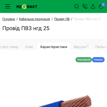
0
Головна
Кабельна продукція
Провід ПВ
Провід ПВ3 нгд 25
Провід ПВ3 нгд 25
0
е про товар
Опис
Характеристики
Відгуки
Питанн
Популярний
Новинка